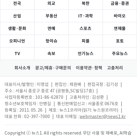
전국
외교
북한
금융·증권
산업
부동산
IT·과학
바이오
생활·문화
연예
스포츠
연재물
오피니언
핫이슈
피플
포토
TV
속보
인기뉴스
주요뉴스
회사소개
광고/제휴·구매문의
이용약관·정책
고충처리
대표이사/발행인 : 이영섭
|
편집인 : 채원배
|
편집국장 : 김기성
|
주소 : 서울시 종로구 종로 47 (공평동,SC빌딩17층)
|
사업자등록번호 : 101-86-62870
|
고충처리인 : 김성환
|
청소년보호책임자 : 안병길
|
통신판매업신고 : 서울종로 0676호
|
등록일 : 2011. 05. 26
|
제호 : 뉴스1코리아(읽기: 뉴스원코리아)
|
대표 전화 : 02-397-7000
|
대표 이메일 :
webmaster@news1.kr
Copyright ⓒ 뉴스1. All rights reserved. 무단 사용 및 재배포, AI학습