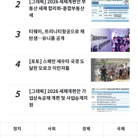
[그래픽] 2026 세제개편안 부
2
동산 세제 합리화-종합부동산
세
티웨이, 트리니티항공으로 재
3
탄생…유니폼 공개
[포토] 스페인 세우타 국경 도
4
달한 모로코 이민자들
[그래픽] 2026 세제개편안 가
5
업상속공제 개편 및 사업승계지
원
정치
사회
경제
국제