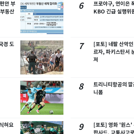
개편안 부
프로야구, 연이은
6
합부동산
KBO 긴급 실행위
국경 도
[포토] 네팔 산악인
7
르자, 파키스탄서 
져
트리니티항공의 깔끔
8
니폼
 식혀요
[포토] 영화 '원스
9
한사드, 교통사고로