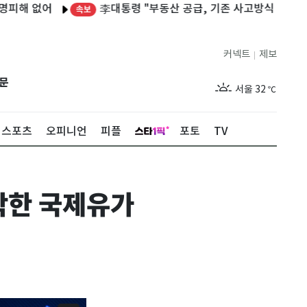
李대통령 "부동산 공급, 기존 사고방식 매달리지 말고 과
어
속보
커넥트
제보
|
제주
28
℃
문
서울
32
℃
부산
28
℃
스포츠
오피니언
피플
포토
TV
대구
32
℃
인천
31
℃
하락한 국제유가
광주
31
℃
대전
31
℃
울산
29
℃
강릉
26
℃
제주
28
℃