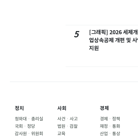
[그래픽] 2026 세제
5
업상속공제 개편 및 
지원
정치
사회
경제
청와대ㆍ총리실
사건ㆍ사고
경제ㆍ정책
국회ㆍ정당
법원ㆍ검찰
재정ㆍ통화
감사원ㆍ위원회
교육
산업ㆍ통상