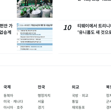
개편안 가
티웨이에서 트리
10
사업승계
'유니폼도 새 것으로
국제
전국
외교
북
동북아
행정자치
국방ㆍ외교
정
미국ㆍ캐나다
서울
통일
군
아시아ㆍ호주
경기
재외동포
경