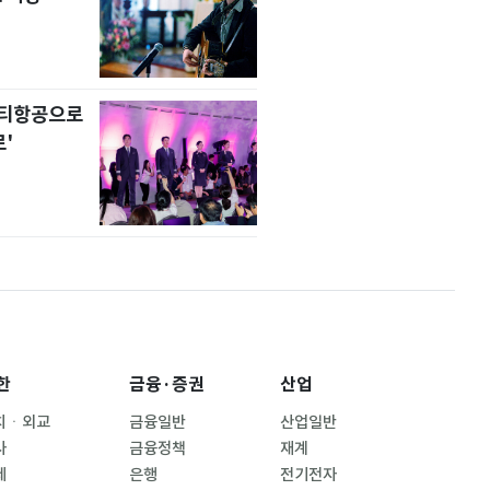
니티항공으로
'
한
금융·증권
산업
치ㆍ외교
금융일반
산업일반
사
금융정책
재계
제
은행
전기전자