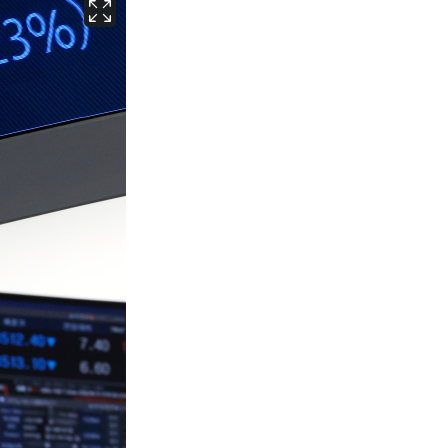
서울
32
℃
부산
28
℃
대구
32
℃
인천
31
℃
광주
31
℃
대전
31
℃
울산
29
℃
강릉
26
℃
제주
28
℃