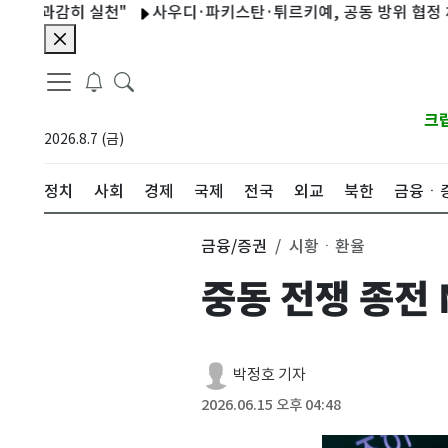
히 실천"
사우디·파키스탄·튀르키예, 공동 방위 협정 체결…"집단
크
2026.8.7 (금)
정치
사회
경제
국제
전국
외교
북한
금융ㆍ
금융/증권
시황ㆍ환율
중동 전쟁 종전
박정호 기자
2026.06.15 오후 04:48