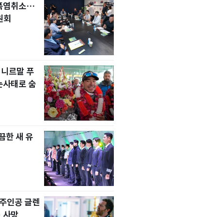
 폭염취소…
원회
 니르말 푸
눈사태로 숨
한 새 유
' 주인공 글렌
 사망