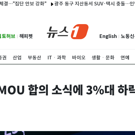
 안보 강화"
광주 동구 지산동서 SUV·택시 충돌…인명피해 없
립토허브
해피펫
English
노동신
|
|
증권
산업
부동산
ITㆍ과학
바이오
생활ㆍ문화
연예
 MOU 합의 소식에 3%대 