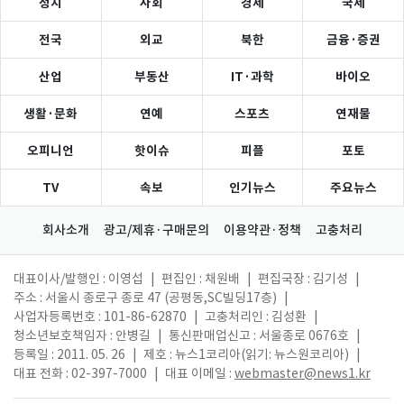
정치
사회
경제
국제
전국
외교
북한
금융·증권
산업
부동산
IT·과학
바이오
생활·문화
연예
스포츠
연재물
오피니언
핫이슈
피플
포토
TV
속보
인기뉴스
주요뉴스
회사소개
광고/제휴·구매문의
이용약관·정책
고충처리
대표이사/발행인 : 이영섭
|
편집인 : 채원배
|
편집국장 : 김기성
|
주소 : 서울시 종로구 종로 47 (공평동,SC빌딩17층)
|
사업자등록번호 : 101-86-62870
|
고충처리인 : 김성환
|
청소년보호책임자 : 안병길
|
통신판매업신고 : 서울종로 0676호
|
등록일 : 2011. 05. 26
|
제호 : 뉴스1코리아(읽기: 뉴스원코리아)
|
대표 전화 : 02-397-7000
|
대표 이메일 :
webmaster@news1.kr