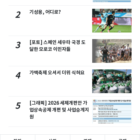
기성용, 어디로?
2
[포토] 스페인 세우타 국경 도
3
달한 모로코 이민자들
가맥축제 오셔서 더위 식혀요
4
[그래픽] 2026 세제개편안 가
5
업상속공제 개편 및 사업승계지
원