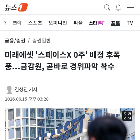
포토
문화
연예
스포츠
오피니언
피플
TV
금융/증권
증권일반
미래에셋 '스페이스X 0주' 배정 후폭
풍...금감원, 곧바로 경위파악 착수
김성진 기자
2026.06.15 오후 03:28