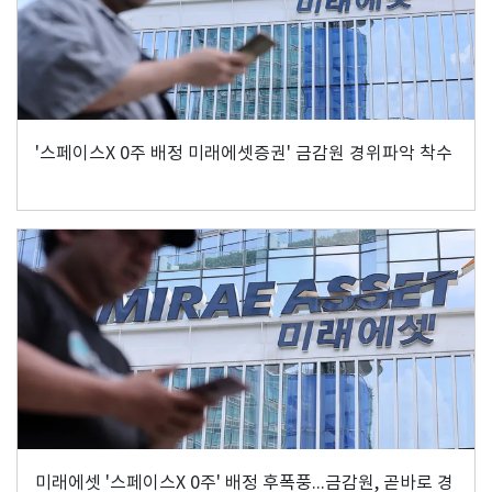
'스페이스X 0주 배정 미래에셋증권' 금감원 경위파악 착수
미래에셋 '스페이스X 0주' 배정 후폭풍...금감원, 곧바로 경