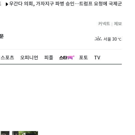
간다 의회, 가자지구 파병 승인…트럼프 요청에 국제군 참여
트럼
커넥트
제보
|
제주
26
℃
문
서울
30
℃
부산
26
℃
스포츠
오피니언
피플
포토
TV
대구
26
℃
인천
28
℃
광주
26
℃
대전
26
℃
울산
25
℃
강릉
23
℃
제주
26
℃