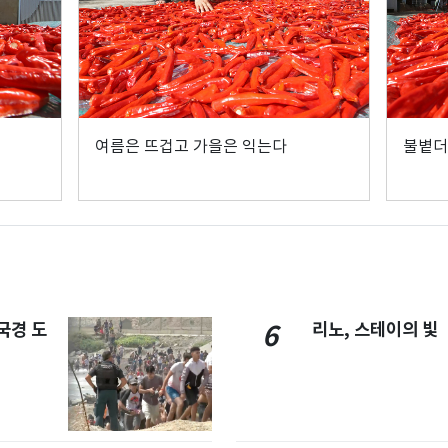
여름은 뜨겁고 가을은 익는다
불볕더
국경 도
리노, 스테이의 빛
6