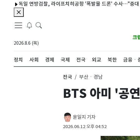
독일 연방검찰, 라이프치히공항 '폭발물 드론' 수사…"중대 공격"
크
2026.8.6 (목)
정치
사회
경제
국제
전국
외교
북한
금융ㆍ
전국
부산ㆍ경남
BTS 아미 '공
윤일지 기자
2026.06.12 오후 04:52