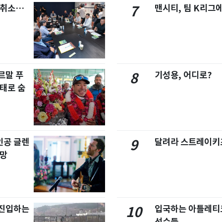
염취소…
맨시티, 팀 K리그에
7
르말 푸
기성용, 어디로?
8
태로 숨
주인공 글렌
달려라 스트레이키
9
사망
 진입하는
입국하는 아틀레티
10
선수들