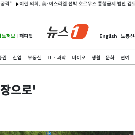
이란 의회, 美·이스라엘 선박 호르무즈 통행금지 법안 검토
우
립토허브
해피펫
English
노동신
|
|
증권
산업
부동산
ITㆍ과학
바이오
생활ㆍ문화
연예
연장으로'