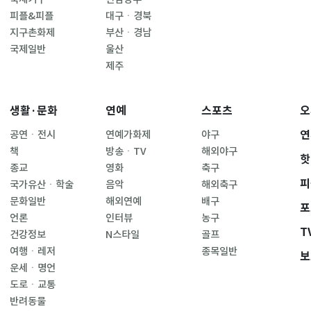
피플&피플
대구ㆍ경북
지구촌화제
부산ㆍ경남
국제일반
울산
제주
생활·문화
연예
스포츠
오
연
공연ㆍ전시
연예가화제
야구
책
방송ㆍTV
해외야구
핫
종교
영화
축구
피
국가유산ㆍ학술
음악
해외축구
문화일반
해외연예
배구
포
언론
인터뷰
농구
T
건강정보
N스타일
골프
여행ㆍ레저
종목일반
보
운세ㆍ명언
도로ㆍ교통
반려동물