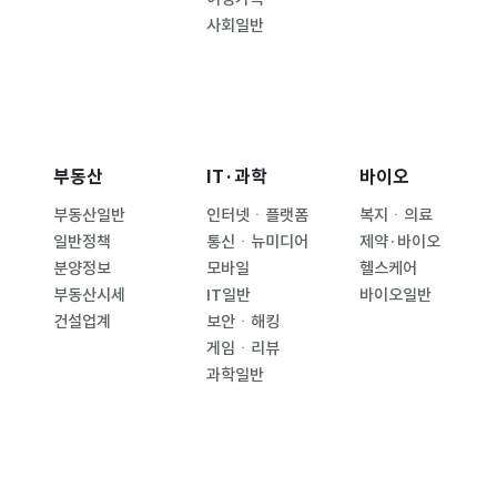
사회일반
부동산
IT·과학
바이오
부동산일반
인터넷ㆍ플랫폼
복지ㆍ의료
일반정책
통신ㆍ뉴미디어
제약·바이오
분양정보
모바일
헬스케어
부동산시세
IT일반
바이오일반
건설업계
보안ㆍ해킹
게임ㆍ리뷰
과학일반