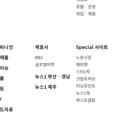
호텔ㆍ관광
취업ㆍ채용
피니언
제휴사
Special 사이트
재물
BBC
노동신문
글로벌마켓
해피펫
이슈
스타1픽
뉴스1 부산ㆍ경남
플
크립토허브
터닝포인트
뉴스1 제주
토
뉴스1북
V
퍼스트클럽
도자료