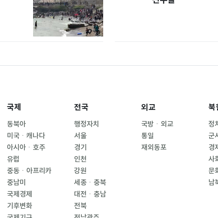
국제
전국
외교
북
동북아
행정자치
국방ㆍ외교
정
미국ㆍ캐나다
서울
통일
군
아시아ㆍ호주
경기
재외동포
경
유럽
인천
사
중동ㆍ아프리카
강원
문
중남미
세종ㆍ충북
남
국제경제
대전ㆍ충남
기후변화
전북
국제기구
전남광주