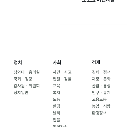
정치
사회
경제
청와대ㆍ총리실
사건ㆍ사고
경제ㆍ정책
국회ㆍ정당
법원ㆍ검찰
재정ㆍ통화
감사원ㆍ위원회
교육
산업ㆍ통상
정치일반
복지
인구ㆍ통계
노동
고용노동
환경
농업ㆍ식량
날씨
환경정책
인물
여성가족