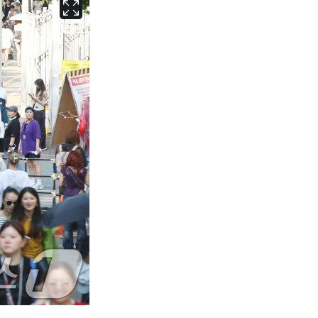
서울
30
℃
부산
26
℃
대구
26
℃
인천
28
℃
광주
26
℃
대전
26
℃
울산
25
℃
강릉
23
℃
제주
26
℃