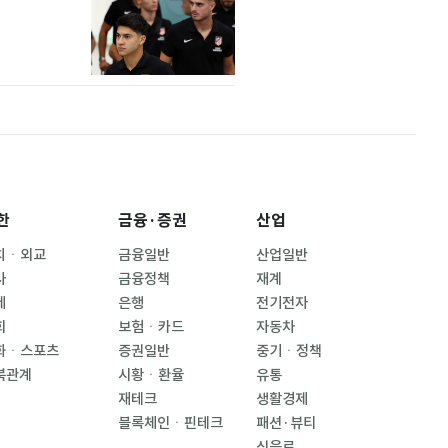
한
금융·증권
산업
치ㆍ외교
금융일반
산업일반
사
금융정책
재계
제
은행
전기전자
회
보험ㆍ카드
자동차
화ㆍ스포츠
증권일반
중기ㆍ정책
북관계
시황ㆍ환율
유통
재테크
생활경제
블록체인ㆍ핀테크
패션·뷰티
식음료