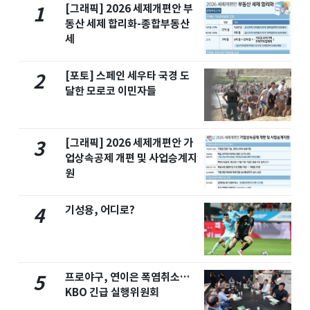
[그래픽] 2026 세제개편안 부
1
동산 세제 합리화-종합부동산
세
[포토] 스페인 세우타 국경 도
2
달한 모로코 이민자들
[그래픽] 2026 세제개편안 가
3
업상속공제 개편 및 사업승계지
원
기성용, 어디로?
4
프로야구, 연이은 폭염취소…
5
KBO 긴급 실행위원회