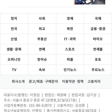
정치
사회
경제
국제
전국
외교
북한
금융·증권
산업
부동산
IT·과학
바이오
생활·문화
연예
스포츠
연재물
오피니언
핫이슈
피플
포토
TV
속보
인기뉴스
주요뉴스
회사소개
광고/제휴·구매문의
이용약관·정책
고충처리
대표이사/발행인 : 이영섭
|
편집인 : 채원배
|
편집국장 : 김기성
|
주소 : 서울시 종로구 종로 47 (공평동,SC빌딩17층)
|
사업자등록번호 : 101-86-62870
|
고충처리인 : 김성환
|
청소년보호책임자 : 안병길
|
통신판매업신고 : 서울종로 0676호
|