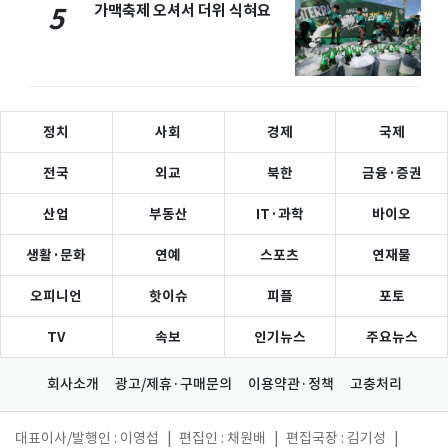
가맥축제 오셔서 더위 식혀요
5
정치
사회
경제
국제
전국
외교
북한
금융·증권
산업
부동산
IT·과학
바이오
생활·문화
연예
스포츠
연재물
오피니언
핫이슈
피플
포토
TV
속보
인기뉴스
주요뉴스
회사소개
광고/제휴·구매문의
이용약관·정책
고충처리
대표이사/발행인 : 이영섭
|
편집인 : 채원배
|
편집국장 : 김기성
|