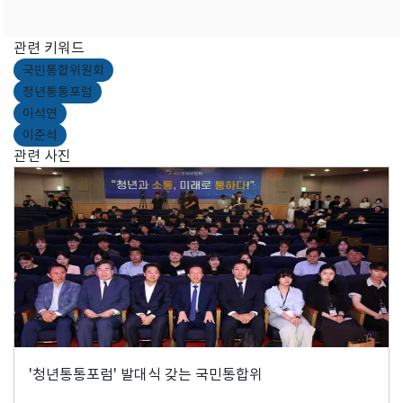
관련 키워드
국민통합위원회
청년통통포럼
이석연
이준석
관련 사진
'청년통통포럼' 발대식 갖는 국민통합위