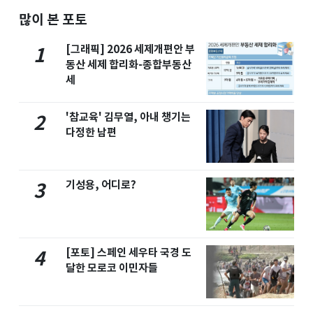
많이 본 포토
[그래픽] 2026 세제개편안 부
1
동산 세제 합리화-종합부동산
세
'참교육' 김무열, 아내 챙기는
2
다정한 남편
기성용, 어디로?
3
[포토] 스페인 세우타 국경 도
4
달한 모로코 이민자들