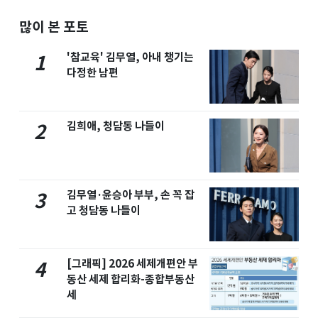
많이 본 포토
'참교육' 김무열, 아내 챙기는
1
다정한 남편
김희애, 청담동 나들이
2
김무열·윤승아 부부, 손 꼭 잡
3
고 청담동 나들이
[그래픽] 2026 세제개편안 부
4
동산 세제 합리화-종합부동산
세