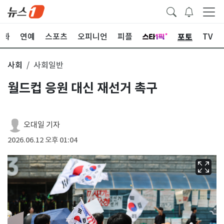
포토
문화
연예
스포츠
오피니언
피플
TV
사회
사회일반
월드컵 응원 대신 재선거 촉구
오대일 기자
2026.06.12 오후 01:04