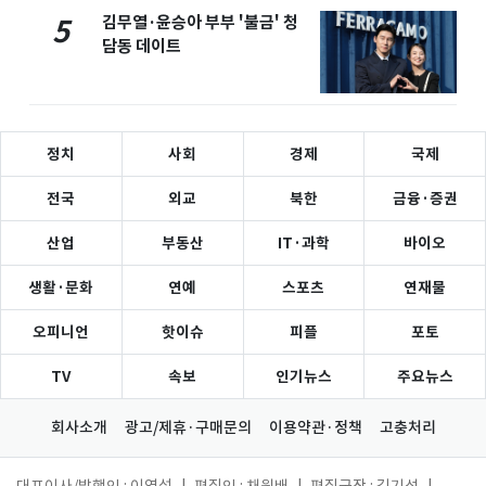
김무열·윤승아 부부 '불금' 청
5
담동 데이트
정치
사회
경제
국제
전국
외교
북한
금융·증권
산업
부동산
IT·과학
바이오
생활·문화
연예
스포츠
연재물
오피니언
핫이슈
피플
포토
TV
속보
인기뉴스
주요뉴스
회사소개
광고/제휴·구매문의
이용약관·정책
고충처리