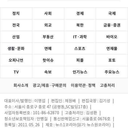
정치
사회
경제
국제
전국
외교
북한
금융·증권
산업
부동산
IT·과학
바이오
생활·문화
연예
스포츠
연재물
오피니언
핫이슈
피플
포토
TV
속보
인기뉴스
주요뉴스
회사소개
광고/제휴·구매문의
이용약관·정책
고충처리
대표이사/발행인 : 이영섭
|
편집인 : 채원배
|
편집국장 : 김기성
|
주소 : 서울시 종로구 종로 47 (공평동,SC빌딩17층)
|
사업자등록번호 : 101-86-62870
|
고충처리인 : 김성환
|
청소년보호책임자 : 안병길
|
통신판매업신고 : 서울종로 0676호
|
등록일 : 2011. 05. 26
|
제호 : 뉴스1코리아(읽기: 뉴스원코리아)
|