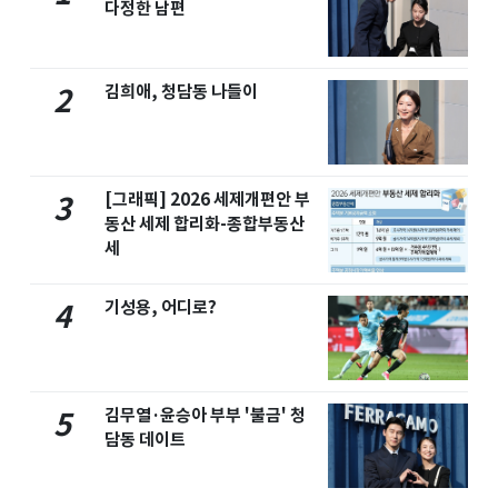
다정한 남편
김희애, 청담동 나들이
2
[그래픽] 2026 세제개편안 부
3
동산 세제 합리화-종합부동산
세
기성용, 어디로?
4
김무열·윤승아 부부 '불금' 청
5
담동 데이트