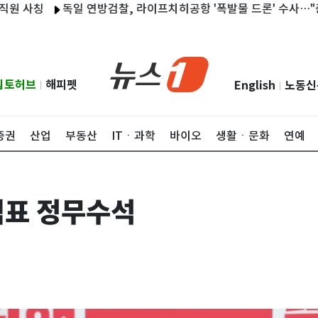
칭
독일 연방검찰, 라이프치히공항 '폭발물 드론' 수사…"중대 공격
립토허브
해피펫
English
노동신
|
|
증권
산업
부동산
ITㆍ과학
바이오
생활ㆍ문화
연예
익표 정무수석