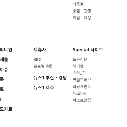
식음료
호텔ㆍ관광
취업ㆍ채용
피니언
제휴사
Special 사이트
재물
BBC
노동신문
글로벌마켓
해피펫
이슈
스타1픽
뉴스1 부산ㆍ경남
플
크립토허브
터닝포인트
뉴스1 제주
토
뉴스1북
V
퍼스트클럽
도자료