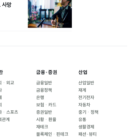
 사망
한
금융·증권
산업
치ㆍ외교
금융일반
산업일반
사
금융정책
재계
제
은행
전기전자
회
보험ㆍ카드
자동차
화ㆍ스포츠
증권일반
중기ㆍ정책
북관계
시황ㆍ환율
유통
재테크
생활경제
블록체인ㆍ핀테크
패션·뷰티