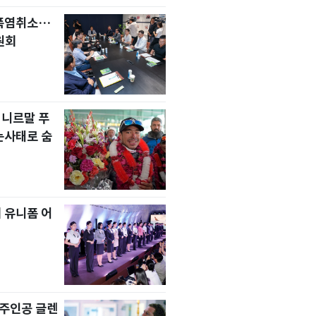
 폭염취소…
원회
 니르말 푸
눈사태로 숨
 유니폼 어
' 주인공 글렌