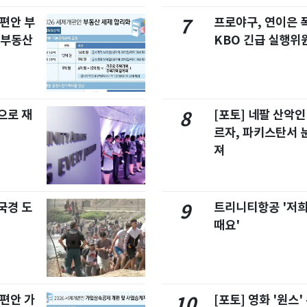
개편안 부
프로야구, 연이은
7
합부동산
KBO 긴급 실행위
으로 재
[포토] 네팔 산악인
8
르자, 파키스탄서 
져
국경 도
트리니티항공 '저희
9
때요'
개편안 가
[포토] 영화 '원스
10