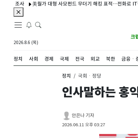
조사
美월가 대형 사모펀드 무더기 해킹 표적…전화로 IT직원 사
크
2026.8.6 (목)
정치
사회
경제
국제
전국
외교
북한
금융ㆍ
정치
국회ㆍ정당
인사말하는 홍
안은나 기자
2026.06.11 오후 03:27