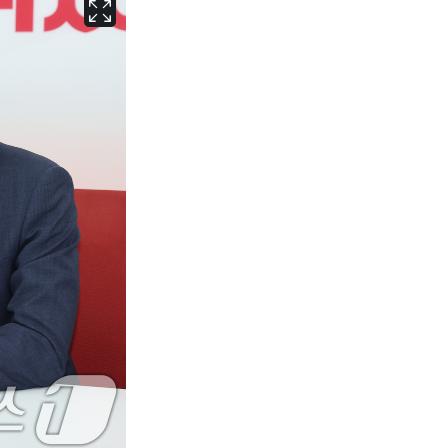
서울
29
℃
부산
26
℃
대구
26
℃
인천
27
℃
광주
25
℃
대전
26
℃
울산
25
℃
강릉
23
℃
제주
26
℃