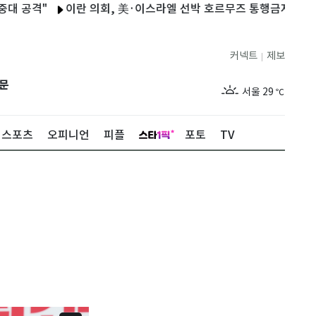
"
이란 의회, 美·이스라엘 선박 호르무즈 통행금지 법안 검토
커넥트
제보
|
제주
26
℃
문
서울
29
℃
부산
26
℃
스포츠
오피니언
피플
포토
TV
대구
26
℃
인천
27
℃
광주
25
℃
대전
26
℃
울산
25
℃
강릉
23
℃
제주
26
℃