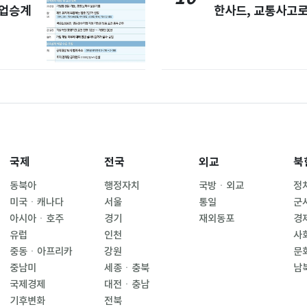
사업승계
한사드, 교통사고로
국제
전국
외교
북
동북아
행정자치
국방ㆍ외교
정
미국ㆍ캐나다
서울
통일
군
아시아ㆍ호주
경기
재외동포
경
유럽
인천
사
중동ㆍ아프리카
강원
문
중남미
세종ㆍ충북
남
국제경제
대전ㆍ충남
기후변화
전북