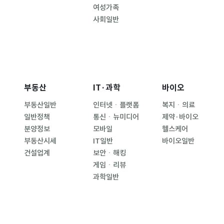
여성가족
사회일반
부동산
IT·과학
바이오
부동산일반
인터넷ㆍ플랫폼
복지ㆍ의료
일반정책
통신ㆍ뉴미디어
제약·바이오
분양정보
모바일
헬스케어
부동산시세
IT일반
바이오일반
건설업계
보안ㆍ해킹
게임ㆍ리뷰
과학일반