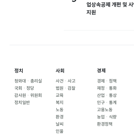
업상속공제 개편 및 
지원
정치
사회
경제
청와대ㆍ총리실
사건ㆍ사고
경제ㆍ정책
국회ㆍ정당
법원ㆍ검찰
재정ㆍ통화
감사원ㆍ위원회
교육
산업ㆍ통상
정치일반
복지
인구ㆍ통계
노동
고용노동
환경
농업ㆍ식량
날씨
환경정책
인물