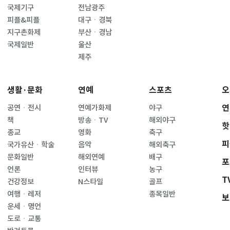
국제기구
전남광주
피플&피플
대구ㆍ경북
지구촌화제
부산ㆍ경남
국제일반
울산
제주
생활·문화
연예
스포츠
오
연
공연ㆍ전시
연예가화제
야구
책
방송ㆍTV
해외야구
핫
종교
영화
축구
피
국가유산ㆍ학술
음악
해외축구
문화일반
해외연예
배구
포
언론
인터뷰
농구
T
건강정보
N스타일
골프
여행ㆍ레저
종목일반
보
운세ㆍ명언
도로ㆍ교통