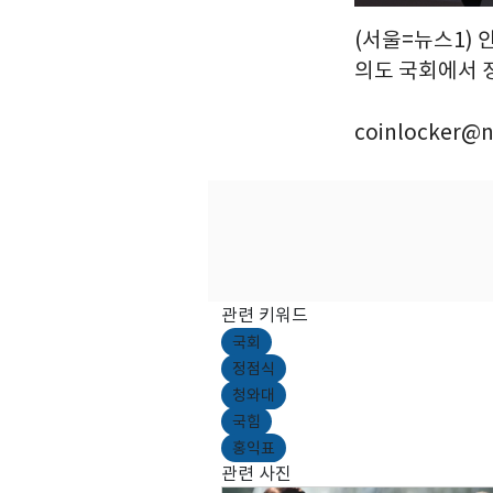
(서울=뉴스1) 
의도 국회에서 정
coinlocker@n
관련 키워드
국회
정점식
청와대
국힘
홍익표
관련 사진