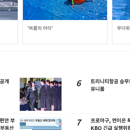
'여름의 아이'
무더위
 공개
트리니티항공 승무
6
유니폼
개편안 부
프로야구, 연이은
7
합부동산
KBO 긴급 실행위