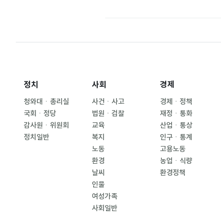
정치
사회
경제
청와대ㆍ총리실
사건ㆍ사고
경제ㆍ정책
국회ㆍ정당
법원ㆍ검찰
재정ㆍ통화
감사원ㆍ위원회
교육
산업ㆍ통상
정치일반
복지
인구ㆍ통계
노동
고용노동
환경
농업ㆍ식량
날씨
환경정책
인물
여성가족
사회일반