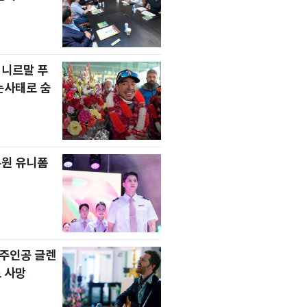
 니르말 푸
눈사태로 숨
무원 유니폼
' 주인공 글렌
 사망