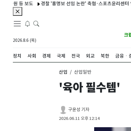
등 보도
경찰 '홍명보 선임 논란' 축협·스포츠윤리센터 압색(종합2
크
2026.8.6 (목)
정치
사회
경제
국제
전국
외교
북한
금융ㆍ
산업
산업일반
'육아 필수템'
구윤성 기자
2026.06.11 오후 12:14