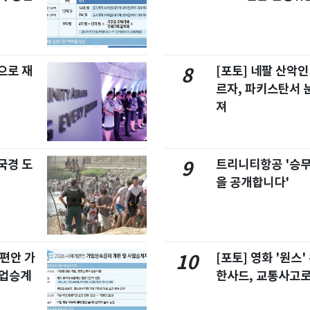
으로 재
[포토] 네팔 산악인
8
르자, 파키스탄서 
져
국경 도
트리니티항공 '승
9
을 공개합니다'
개편안 가
[포토] 영화 '원스
10
사업승계
한사드, 교통사고로