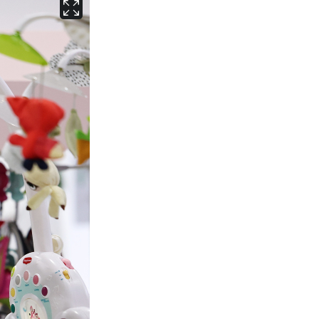
서울
30
℃
부산
27
℃
대구
28
℃
인천
29
℃
광주
27
℃
대전
28
℃
울산
26
℃
강릉
24
℃
제주
26
℃