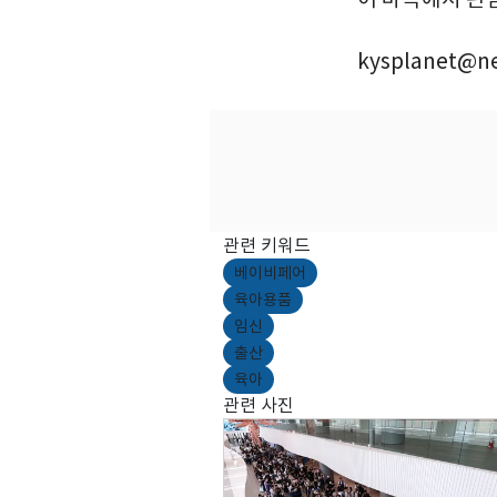
kysplanet@n
관련 키워드
베이비페어
육아용품
임신
출산
육아
관련 사진