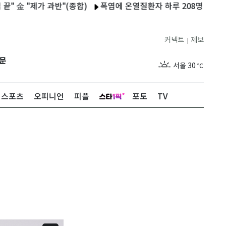
제가 과반"(종합)
폭염에 온열질환자 하루 208명…1명 사망
이
커넥트
제보
|
제주
26
℃
문
서울
30
℃
부산
27
℃
스포츠
오피니언
피플
포토
TV
대구
28
℃
인천
29
℃
광주
27
℃
대전
28
℃
울산
26
℃
강릉
24
℃
제주
26
℃