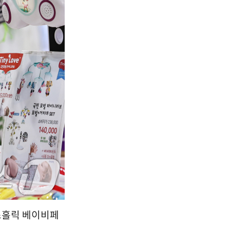
맘스홀릭 베이비페