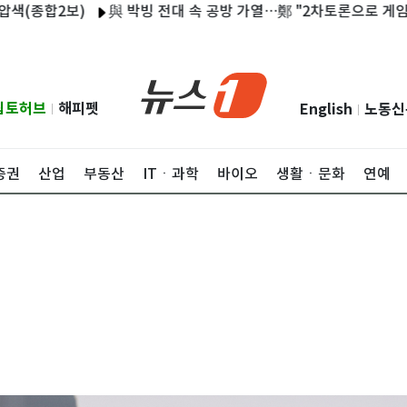
보)
與 박빙 전대 속 공방 가열…鄭 "2차토론으로 게임 끝" 金 "
립토허브
해피펫
English
노동신
|
|
증권
산업
부동산
ITㆍ과학
바이오
생활ㆍ문화
연예