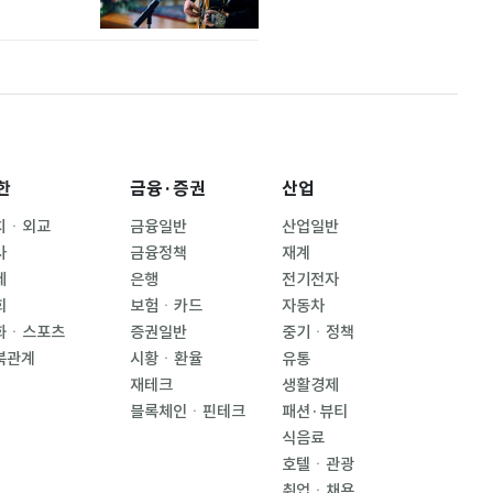
한
금융·증권
산업
치ㆍ외교
금융일반
산업일반
사
금융정책
재계
제
은행
전기전자
회
보험ㆍ카드
자동차
화ㆍ스포츠
증권일반
중기ㆍ정책
북관계
시황ㆍ환율
유통
재테크
생활경제
블록체인ㆍ핀테크
패션·뷰티
식음료
호텔ㆍ관광
취업ㆍ채용