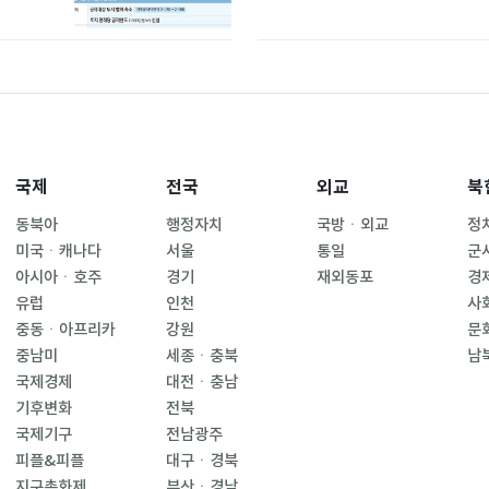
국제
전국
외교
북
동북아
행정자치
국방ㆍ외교
정
미국ㆍ캐나다
서울
통일
군
아시아ㆍ호주
경기
재외동포
경
유럽
인천
사
중동ㆍ아프리카
강원
문
중남미
세종ㆍ충북
남
국제경제
대전ㆍ충남
기후변화
전북
국제기구
전남광주
피플&피플
대구ㆍ경북
지구촌화제
부산ㆍ경남