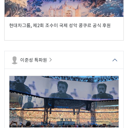
현대차그룹, 제2회 조수미 국제 성악 콩쿠르 공식 후원
이준성 특파원