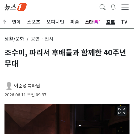
포토
문화
연예
스포츠
오피니언
피플
TV
생활/문화
공연ㆍ전시
조수미, 파리서 후배들과 함께한 40주년
무대
이준성 특파원
2026.06.11 오전 09:37