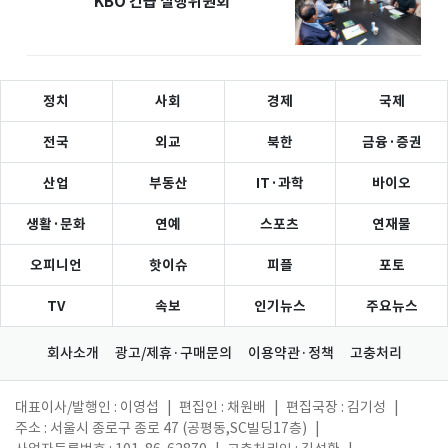
KBO 긴급 실행위원회
정치
사회
경제
국제
전국
외교
북한
금융·증권
산업
부동산
IT·과학
바이오
생활·문화
연예
스포츠
연재물
오피니언
핫이슈
피플
포토
TV
속보
인기뉴스
주요뉴스
회사소개
광고/제휴·구매문의
이용약관·정책
고충처리
대표이사/발행인 : 이영섭
|
편집인 : 채원배
|
편집국장 : 김기성
|
주소 : 서울시 종로구 종로 47 (공평동,SC빌딩17층)
|