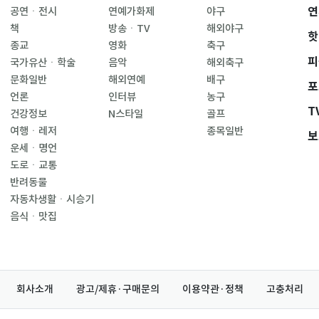
연
공연ㆍ전시
연예가화제
야구
책
방송ㆍTV
해외야구
핫
종교
영화
축구
피
국가유산ㆍ학술
음악
해외축구
문화일반
해외연예
배구
포
언론
인터뷰
농구
T
건강정보
N스타일
골프
여행ㆍ레저
종목일반
보
운세ㆍ명언
도로ㆍ교통
반려동물
자동차생활ㆍ시승기
음식ㆍ맛집
회사소개
광고/제휴·구매문의
이용약관·정책
고충처리