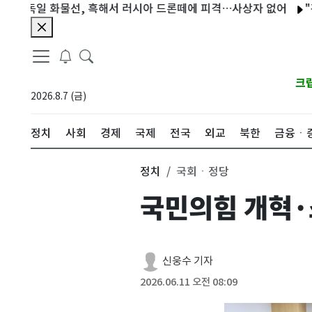
독일 화물선, 흑해서 러시아 드론떼에 피격…사상자 없어
"건강한
크
2026.8.7 (금)
정치
사회
경제
국제
전국
외교
북한
금융ㆍ
정치
국회ㆍ정당
국민의힘 개혁·
신웅수 기자
2026.06.11 오전 08:09