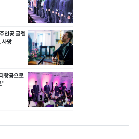
' 주인공 글렌
 사망
니티항공으로
'