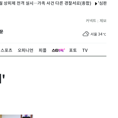
피제 전격 실시…가족 사건 다른 경찰서로(종합)
'심판 성접대'가 
커넥트
제보
|
제주
30
℃
문
서울
34
℃
부산
31
℃
스포츠
오피니언
피플
포토
TV
대구
34
℃
인천
34
℃
'
광주
35
℃
대전
35
℃
울산
31
℃
강릉
29
℃
제주
30
℃