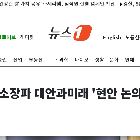
 삶 가치 공유"…세라젬, 임직원 헌혈 캠페인 확산
경찰, 9월 상
립토허브
해피펫
English
노동신
|
|
증권
산업
부동산
ITㆍ과학
바이오
생활ㆍ문화
연예
소장파 대안과미래 '현안 논의