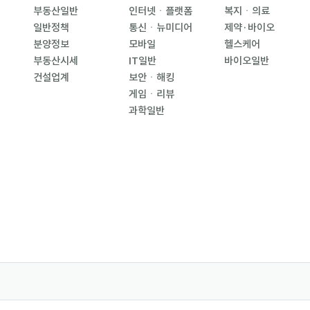
부동산일반
인터넷ㆍ플랫폼
복지ㆍ의료
일반정책
통신ㆍ뉴미디어
제약·바이오
분양정보
모바일
헬스케어
부동산시세
IT일반
바이오일반
건설업계
보안ㆍ해킹
게임ㆍ리뷰
과학일반