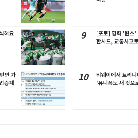
 식혀요
[포토] 영화 '원스
9
한사드, 교통사고로
개편안 가
티웨이에서 트리
10
사업승계
'유니폼도 새 것으로