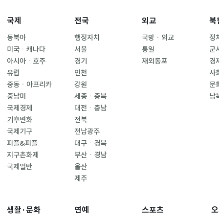
국제
전국
외교
북
동북아
행정자치
국방ㆍ외교
정
미국ㆍ캐나다
서울
통일
군
아시아ㆍ호주
경기
재외동포
경
유럽
인천
사
중동ㆍ아프리카
강원
문
중남미
세종ㆍ충북
남
국제경제
대전ㆍ충남
기후변화
전북
국제기구
전남광주
피플&피플
대구ㆍ경북
지구촌화제
부산ㆍ경남
국제일반
울산
제주
생활·문화
연예
스포츠
오