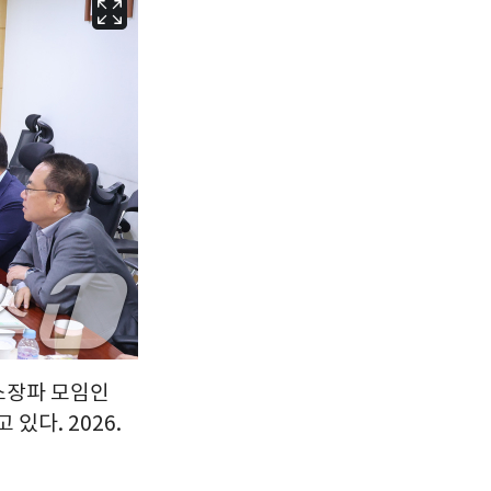
서울
34
℃
부산
31
℃
대구
34
℃
인천
34
℃
광주
35
℃
대전
35
℃
울산
31
℃
강릉
29
℃
제주
30
℃
·소장파 모임인
있다. 2026.