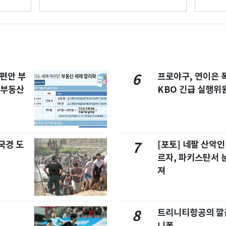
개편안 부
프로야구, 연이은
6
합부동산
KBO 긴급 실행위
국경 도
[포토] 네팔 산악인
7
르자, 파키스탄서 
져
트리니티항공의 깔끔
8
니폼