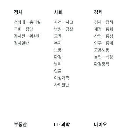
정치
사회
경제
청와대ㆍ총리실
사건ㆍ사고
경제ㆍ정책
국회ㆍ정당
법원ㆍ검찰
재정ㆍ통화
감사원ㆍ위원회
교육
산업ㆍ통상
정치일반
복지
인구ㆍ통계
노동
고용노동
환경
농업ㆍ식량
날씨
환경정책
인물
여성가족
사회일반
부동산
IT·과학
바이오