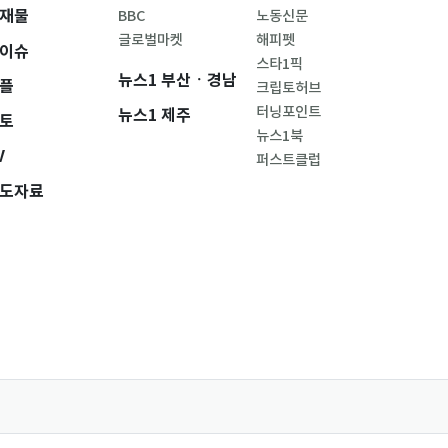
재물
BBC
노동신문
글로벌마켓
해피펫
이슈
스타1픽
뉴스1 부산ㆍ경남
플
크립토허브
터닝포인트
뉴스1 제주
토
뉴스1북
V
퍼스트클럽
도자료