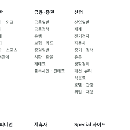
한
금융·증권
산업
치ㆍ외교
금융일반
산업일반
사
금융정책
재계
제
은행
전기전자
회
보험ㆍ카드
자동차
화ㆍ스포츠
증권일반
중기ㆍ정책
북관계
시황ㆍ환율
유통
재테크
생활경제
블록체인ㆍ핀테크
패션·뷰티
식음료
호텔ㆍ관광
취업ㆍ채용
피니언
제휴사
Special 사이트