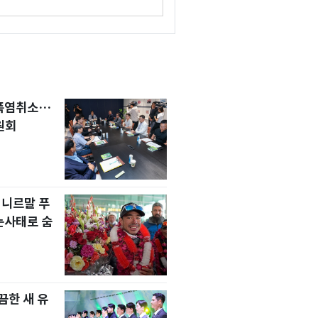
 폭염취소…
원회
 니르말 푸
눈사태로 숨
한 새 유