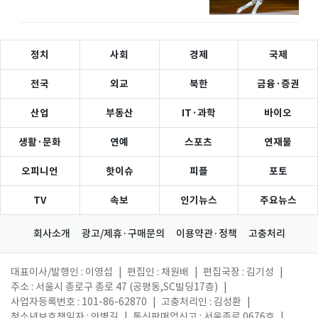
정치
사회
경제
국제
전국
외교
북한
금융·증권
산업
부동산
IT·과학
바이오
생활·문화
연예
스포츠
연재물
오피니언
핫이슈
피플
포토
TV
속보
인기뉴스
주요뉴스
회사소개
광고/제휴·구매문의
이용약관·정책
고충처리
대표이사/발행인 : 이영섭
|
편집인 : 채원배
|
편집국장 : 김기성
|
주소 : 서울시 종로구 종로 47 (공평동,SC빌딩17층)
|
사업자등록번호 : 101-86-62870
|
고충처리인 : 김성환
|
청소년보호책임자 : 안병길
|
통신판매업신고 : 서울종로 0676호
|