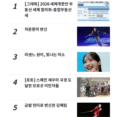
[그래픽] 2026 세제개편안 부
1
동산 세제 합리화-종합부동산
세
차준환의 변신
2
리센느 원이, 빛나는 미소
3
[포토] 스페인 세우타 국경 도
4
달한 모로코 이민자들
금발 헌터로 변신한 김예림
5