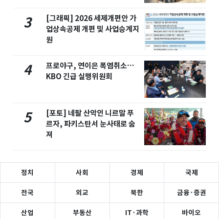
[그래픽] 2026 세제개편안 가
3
업상속공제 개편 및 사업승계지
원
프로야구, 연이은 폭염취소…
4
KBO 긴급 실행위원회
[포토] 네팔 산악인 니르말 푸
5
르자, 파키스탄서 눈사태로 숨
져
정치
사회
경제
국제
전국
외교
북한
금융·증권
산업
부동산
IT·과학
바이오