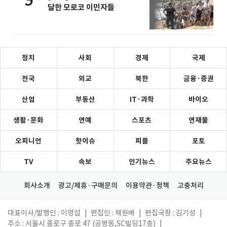
5
달한 모로코 이민자들
정치
사회
경제
국제
전국
외교
북한
금융·증권
산업
부동산
IT·과학
바이오
생활·문화
연예
스포츠
연재물
오피니언
핫이슈
피플
포토
TV
속보
인기뉴스
주요뉴스
회사소개
광고/제휴·구매문의
이용약관·정책
고충처리
대표이사/발행인 : 이영섭
|
편집인 : 채원배
|
편집국장 : 김기성
|
주소 : 서울시 종로구 종로 47 (공평동,SC빌딩17층)
|