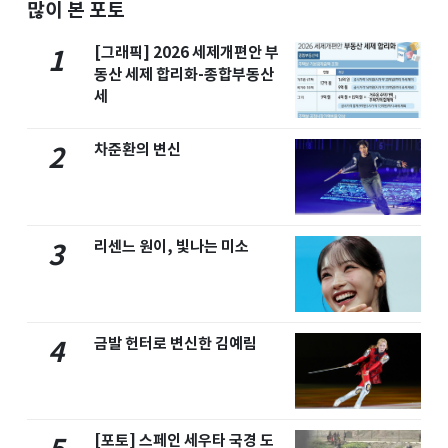
많이 본 포토
[그래픽] 2026 세제개편안 부
1
동산 세제 합리화-종합부동산
세
차준환의 변신
2
리센느 원이, 빛나는 미소
3
금발 헌터로 변신한 김예림
4
[포토] 스페인 세우타 국경 도