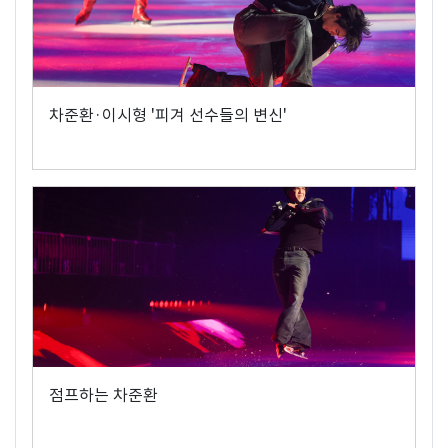
차준환·이시형 '피겨 선수들의 변신'
점프하는 차준환