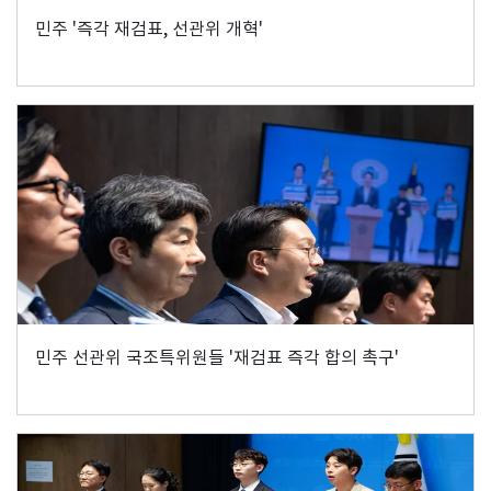
민주 '즉각 재검표, 선관위 개혁'
민주 선관위 국조특위원들 '재검표 즉각 합의 촉구'