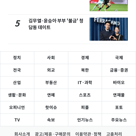
김무열·윤승아 부부 '불금' 청
5
담동 데이트
정치
사회
경제
국제
전국
외교
북한
금융·증권
산업
부동산
IT·과학
바이오
생활·문화
연예
스포츠
연재물
오피니언
핫이슈
피플
포토
TV
속보
인기뉴스
주요뉴스
회사소개
광고/제휴·구매문의
이용약관·정책
고충처리