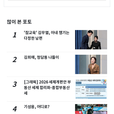
많이 본 포토
'참교육' 김무열, 아내 챙기는
1
다정한 남편
김희애, 청담동 나들이
2
[그래픽] 2026 세제개편안 부
3
동산 세제 합리화-종합부동산
세
기성용, 어디로?
4