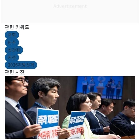
관련 키워드
국회
민주
선관위
지선
2026지방선거
관련 사진