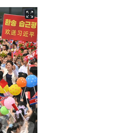
서울
30
℃
부산
28
℃
대구
28
℃
인천
32
℃
광주
29
℃
대전
29
℃
울산
28
℃
강릉
27
℃
제주
29
℃