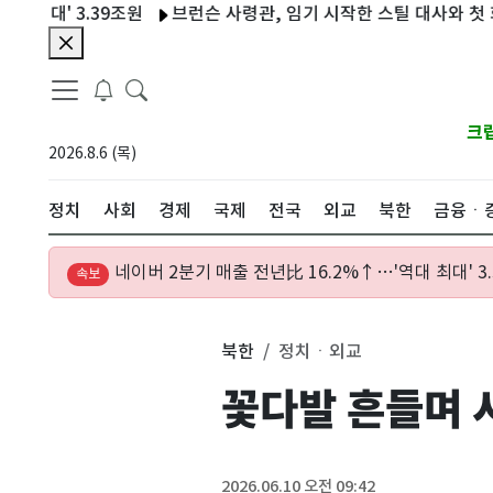
' 3.39조원
브런슨 사령관, 임기 시작한 스틸 대사와 첫 회동…
크
2026.8.6 (목)
정치
사회
경제
국제
전국
외교
북한
금융ㆍ
네이버 2분기 매출 전년比 16.2%↑…'역대 최대' 3
속보
북한
정치ㆍ외교
꽃다발 흔들며 
2026.06.10 오전 09:42