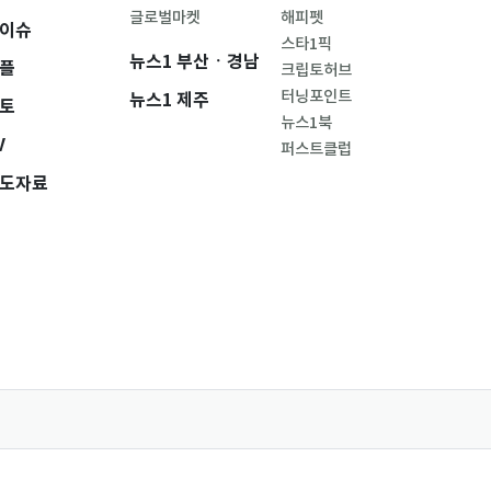
글로벌마켓
해피펫
이슈
스타1픽
뉴스1 부산ㆍ경남
플
크립토허브
터닝포인트
뉴스1 제주
토
뉴스1북
V
퍼스트클럽
도자료