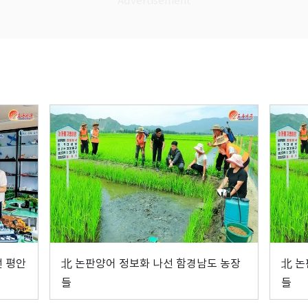
선 평안
北 논판양어 정보화 나선 함경남도 농장
北 논
들
들