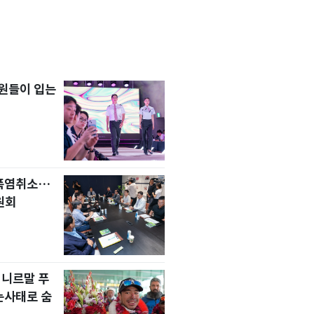
원들이 입는
 폭염취소…
원회
 니르말 푸
눈사태로 숨