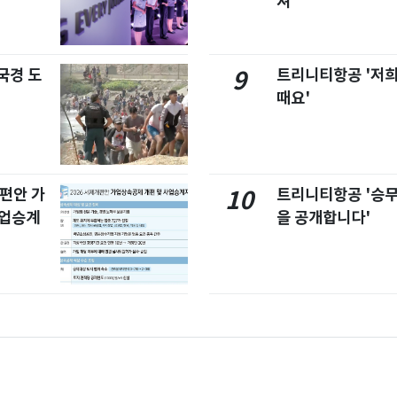
져
국경 도
트리니티항공 '저희
9
때요'
개편안 가
트리니티항공 '승
10
사업승계
을 공개합니다'