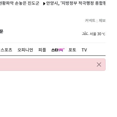
 손놓은 진도군
안양시, '지방정부 적극행정 종합평가' 대통령 표
커넥트
제보
|
제주
29
℃
문
서울
30
℃
부산
28
℃
스포츠
오피니언
피플
포토
TV
대구
28
℃
인천
32
℃
광주
29
℃
대전
29
℃
울산
28
℃
강릉
27
℃
제주
29
℃