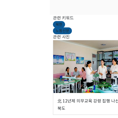
관련 키워드
북한
노동신문
관련 사진
北 12년제 의무교육 강령 집행 나
북도