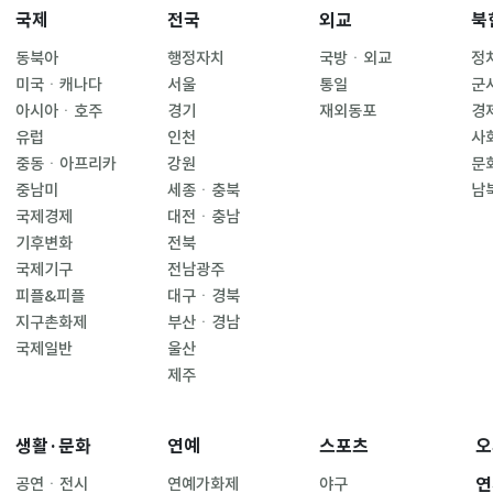
국제
전국
외교
북
동북아
행정자치
국방ㆍ외교
정
미국ㆍ캐나다
서울
통일
군
아시아ㆍ호주
경기
재외동포
경
유럽
인천
사
중동ㆍ아프리카
강원
문
중남미
세종ㆍ충북
남
국제경제
대전ㆍ충남
기후변화
전북
국제기구
전남광주
피플&피플
대구ㆍ경북
지구촌화제
부산ㆍ경남
국제일반
울산
제주
생활·문화
연예
스포츠
오
연
공연ㆍ전시
연예가화제
야구