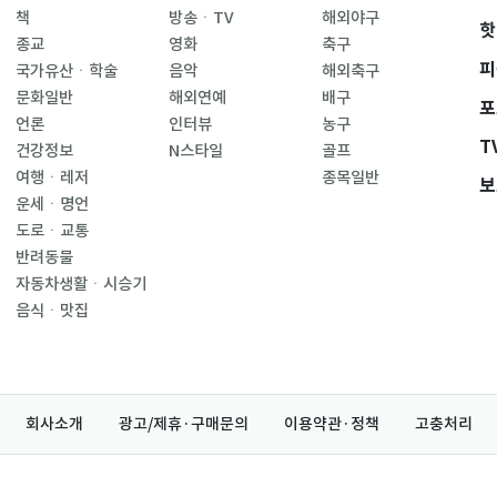
책
방송ㆍTV
해외야구
핫
종교
영화
축구
피
국가유산ㆍ학술
음악
해외축구
문화일반
해외연예
배구
포
언론
인터뷰
농구
T
건강정보
N스타일
골프
여행ㆍ레저
종목일반
보
운세ㆍ명언
도로ㆍ교통
반려동물
자동차생활ㆍ시승기
음식ㆍ맛집
회사소개
광고/제휴·구매문의
이용약관·정책
고충처리