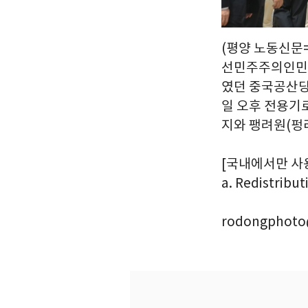
(평양 노동신문=
선민주주의인민
였던 중국공산당
일 오후 전용기
지와 팽려원(펑
[국내에서만 사용가능
a. Redistribut
rodongphoto