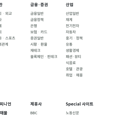
한
금융·증권
산업
치ㆍ외교
금융일반
산업일반
사
금융정책
재계
제
은행
전기전자
회
보험ㆍ카드
자동차
화ㆍ스포츠
증권일반
중기ㆍ정책
북관계
시황ㆍ환율
유통
재테크
생활경제
블록체인ㆍ핀테크
패션·뷰티
식음료
호텔ㆍ관광
취업ㆍ채용
피니언
제휴사
Special 사이트
재물
BBC
노동신문