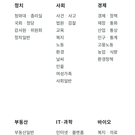
정치
사회
경제
청와대ㆍ총리실
사건ㆍ사고
경제ㆍ정책
국회ㆍ정당
법원ㆍ검찰
재정ㆍ통화
감사원ㆍ위원회
교육
산업ㆍ통상
정치일반
복지
인구ㆍ통계
노동
고용노동
환경
농업ㆍ식량
날씨
환경정책
인물
여성가족
사회일반
부동산
IT·과학
바이오
부동산일반
인터넷ㆍ플랫폼
복지ㆍ의료