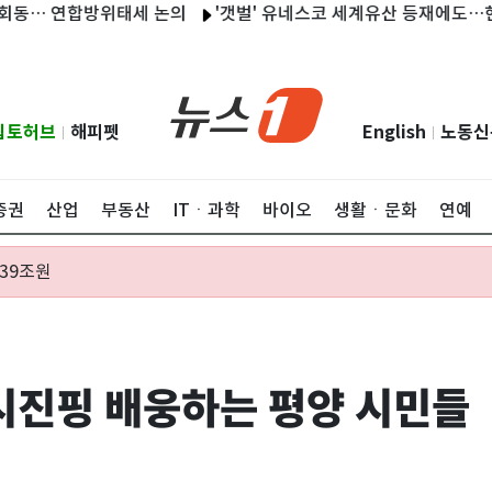
 연합방위태세 논의
'갯벌' 유네스코 세계유산 등재에도…현황파악
립토허브
해피펫
English
노동신
|
|
증권
산업
부동산
ITㆍ과학
바이오
생활ㆍ문화
연예
.39조원
시진핑 배웅하는 평양 시민들