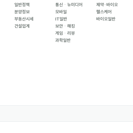
일반정책
통신ㆍ뉴미디어
제약·바이오
분양정보
모바일
헬스케어
부동산시세
IT일반
바이오일반
건설업계
보안ㆍ해킹
게임ㆍ리뷰
과학일반