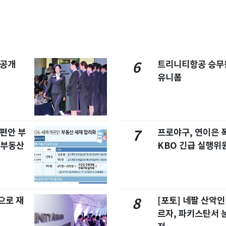
 공개
트리니티항공 승무
6
유니폼
개편안 부
프로야구, 연이은
7
합부동산
KBO 긴급 실행위
으로 재
[포토] 네팔 산악인
8
르자, 파키스탄서 