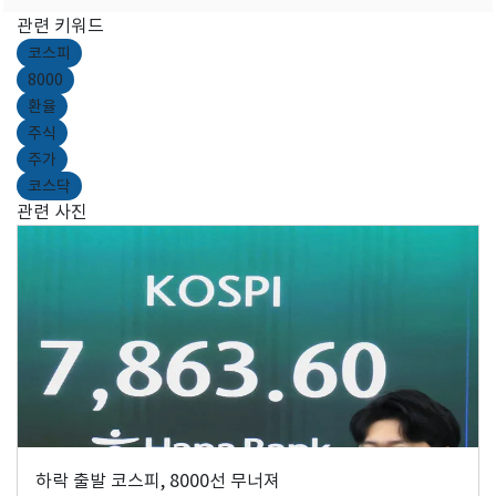
관련 키워드
코스피
8000
환율
주식
주가
코스닥
관련 사진
하락 출발 코스피, 8000선 무너져