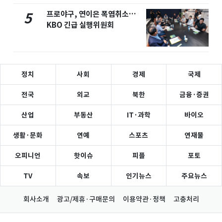
프로야구, 연이은 폭염취소…
5
KBO 긴급 실행위원회
정치
사회
경제
국제
전국
외교
북한
금융·증권
산업
부동산
IT·과학
바이오
생활·문화
연예
스포츠
연재물
오피니언
핫이슈
피플
포토
TV
속보
인기뉴스
주요뉴스
회사소개
광고/제휴·구매문의
이용약관·정책
고충처리