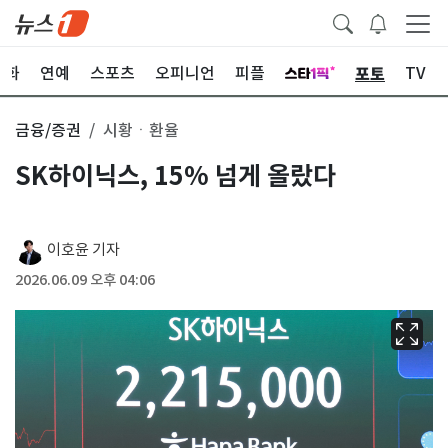
포토
문화
연예
스포츠
오피니언
피플
TV
금융/증권
시황ㆍ환율
SK하이닉스, 15% 넘게 올랐다
이호윤 기자
2026.06.09 오후 04:06