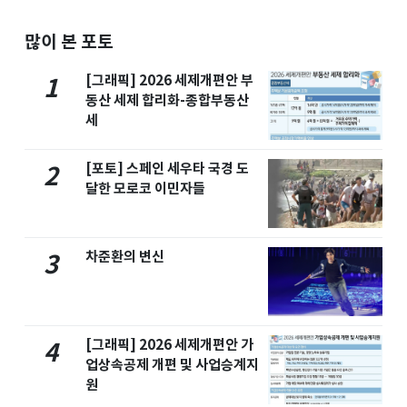
많이 본 포토
[그래픽] 2026 세제개편안 부
1
동산 세제 합리화-종합부동산
세
[포토] 스페인 세우타 국경 도
2
달한 모로코 이민자들
차준환의 변신
3
[그래픽] 2026 세제개편안 가
4
업상속공제 개편 및 사업승계지
원