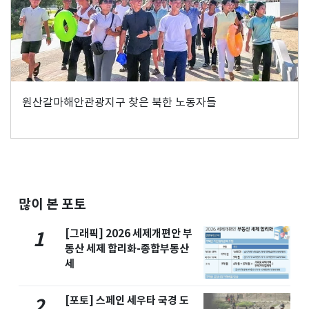
원산갈마해안관광지구 찾은 북한 노동자들
많이 본 포토
[그래픽] 2026 세제개편안 부
1
동산 세제 합리화-종합부동산
세
[포토] 스페인 세우타 국경 도
2