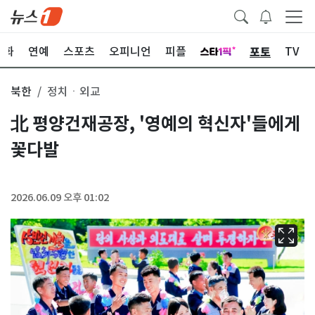
포토
문화
연예
스포츠
오피니언
피플
TV
북한
정치ㆍ외교
北 평양건재공장, '영예의 혁신자'들에게
꽃다발
2026.06.09 오후 01:02