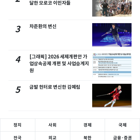
달한 모로코 이민자들
차준환의 변신
3
[그래픽] 2026 세제개편안 가
4
업상속공제 개편 및 사업승계지
원
금발 헌터로 변신한 김예림
5
정치
사회
경제
국제
전국
외교
북한
금융·증권