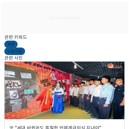
관련 키워드
북한
노동신문
관련 사진
北 "세대 바뀌어도 투철한 반제계급의식 지녀야"