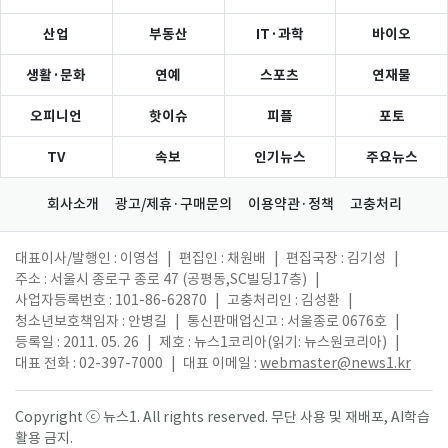
산업
부동산
IT·과학
바이오
생활·문화
연예
스포츠
연재물
오피니언
핫이슈
피플
포토
TV
속보
인기뉴스
주요뉴스
회사소개
광고/제휴·구매문의
이용약관·정책
고충처리
대표이사/발행인 : 이영섭
|
편집인 : 채원배
|
편집국장 : 김기성
|
주소 : 서울시 종로구 종로 47 (공평동,SC빌딩17층)
|
사업자등록번호 : 101-86-62870
|
고충처리인 : 김성환
|
청소년보호책임자 : 안병길
|
통신판매업신고 : 서울종로 0676호
|
등록일 : 2011. 05. 26
|
제호 : 뉴스1코리아(읽기: 뉴스원코리아)
|
대표 전화 : 02-397-7000
|
대표 이메일 :
webmaster@news1.kr
Copyright ⓒ 뉴스1. All rights reserved. 무단 사용 및 재배포, AI학습
활용 금지.