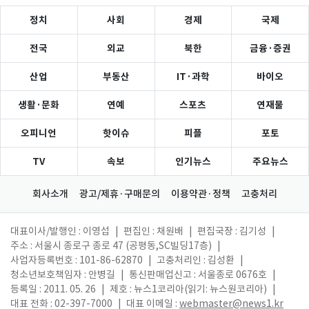
정치
사회
경제
국제
전국
외교
북한
금융·증권
산업
부동산
IT·과학
바이오
생활·문화
연예
스포츠
연재물
오피니언
핫이슈
피플
포토
TV
속보
인기뉴스
주요뉴스
회사소개
광고/제휴·구매문의
이용약관·정책
고충처리
대표이사/발행인 : 이영섭
|
편집인 : 채원배
|
편집국장 : 김기성
|
주소 : 서울시 종로구 종로 47 (공평동,SC빌딩17층)
|
사업자등록번호 : 101-86-62870
|
고충처리인 : 김성환
|
청소년보호책임자 : 안병길
|
통신판매업신고 : 서울종로 0676호
|
등록일 : 2011. 05. 26
|
제호 : 뉴스1코리아(읽기: 뉴스원코리아)
|
대표 전화 : 02-397-7000
|
대표 이메일 :
webmaster@news1.kr