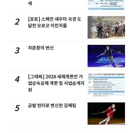
세
[포토] 스페인 세우타 국경 도
2
달한 모로코 이민자들
차준환의 변신
3
[그래픽] 2026 세제개편안 가
4
업상속공제 개편 및 사업승계지
원
금발 헌터로 변신한 김예림
5