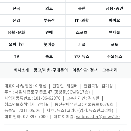
전국
외교
북한
금융·증권
산업
부동산
IT·과학
바이오
생활·문화
연예
스포츠
연재물
오피니언
핫이슈
피플
포토
TV
속보
인기뉴스
주요뉴스
회사소개
광고/제휴·구매문의
이용약관·정책
고충처리
대표이사/발행인 : 이영섭
|
편집인 : 채원배
|
편집국장 : 김기성
|
주소 : 서울시 종로구 종로 47 (공평동,SC빌딩17층)
|
사업자등록번호 : 101-86-62870
|
고충처리인 : 김성환
|
청소년보호책임자 : 안병길
|
통신판매업신고 : 서울종로 0676호
|
등록일 : 2011. 05. 26
|
제호 : 뉴스1코리아(읽기: 뉴스원코리아)
|
대표 전화 : 02-397-7000
|
대표 이메일 :
webmaster@news1.kr