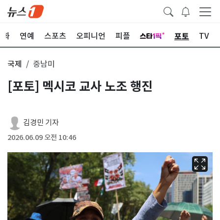
포토
문화
연예
스포츠
오피니언
피플
TV
국제
중남미
[포토] 멕시코 교사 노조 행진
김경민 기자
2026.06.09 오전 10:46