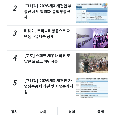
[그래픽] 2026 세제개편안 부
2
동산 세제 합리화-종합부동산
세
티웨이, 트리니티항공으로 재
3
탄생…유니폼 공개
[포토] 스페인 세우타 국경 도
4
달한 모로코 이민자들
[그래픽] 2026 세제개편안 가
5
업상속공제 개편 및 사업승계지
원
정치
사회
경제
국제