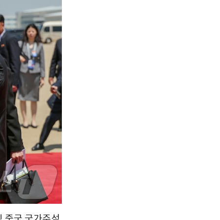
서울
24
℃
부산
28
℃
대구
27
℃
인천
27
℃
광주
28
℃
대전
28
℃
울산
27
℃
강릉
20
℃
제주
29
℃
핑 중국 국가주석