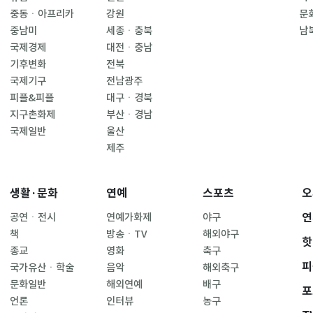
중동ㆍ아프리카
강원
문
중남미
세종ㆍ충북
남
국제경제
대전ㆍ충남
기후변화
전북
국제기구
전남광주
피플&피플
대구ㆍ경북
지구촌화제
부산ㆍ경남
국제일반
울산
제주
생활·문화
연예
스포츠
오
연
공연ㆍ전시
연예가화제
야구
책
방송ㆍTV
해외야구
핫
종교
영화
축구
피
국가유산ㆍ학술
음악
해외축구
문화일반
해외연예
배구
포
언론
인터뷰
농구