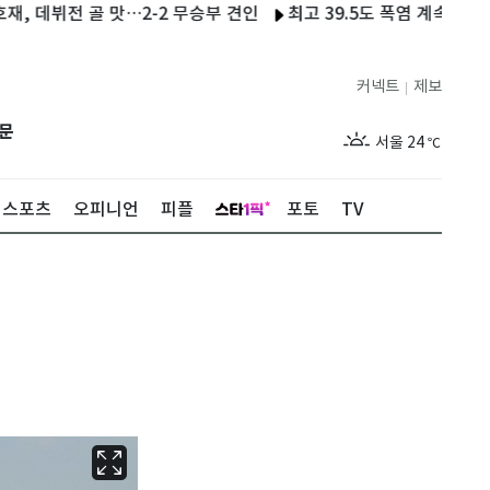
뷔전 골 맛…2-2 무승부 견인
최고 39.5도 폭염 계속…온열질환자 
커넥트
제보
|
제주
29
℃
문
서울
24
℃
부산
28
℃
스포츠
오피니언
피플
포토
TV
대구
27
℃
인천
27
℃
광주
28
℃
대전
28
℃
울산
27
℃
강릉
20
℃
제주
29
℃