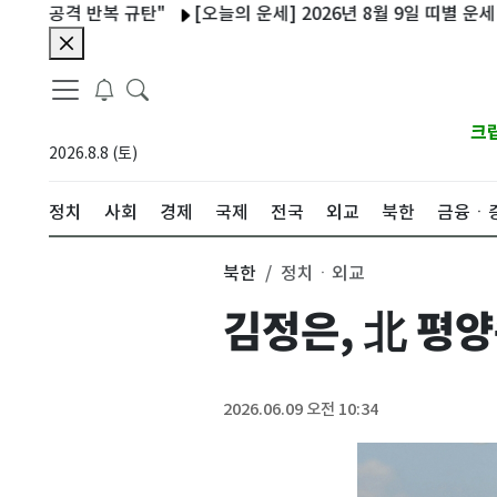
공격 반복 규탄"
[오늘의 운세] 2026년 8월 9일 띠별 운세
[알
크
2026.8.8 (토)
정치
사회
경제
국제
전국
외교
북한
금융ㆍ
북한
정치ㆍ외교
김정은, 北 평양
2026.06.09 오전 10:34