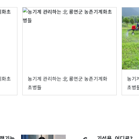
계화초
농기계 관리하는 北 룡연군 농촌기계화
농기계
초병들
초병
 챙기는
기성용, 어디로?