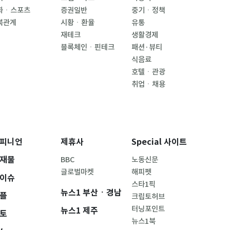
화ㆍ스포츠
증권일반
중기ㆍ정책
북관계
시황ㆍ환율
유통
재테크
생활경제
블록체인ㆍ핀테크
패션·뷰티
식음료
호텔ㆍ관광
취업ㆍ채용
피니언
제휴사
Special 사이트
재물
BBC
노동신문
글로벌마켓
해피펫
이슈
스타1픽
뉴스1 부산ㆍ경남
플
크립토허브
터닝포인트
뉴스1 제주
토
뉴스1북