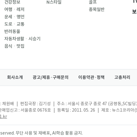
T
건강정보
N스타일
골프
여행ㆍ레저
종목일반
보
운세ㆍ명언
도로ㆍ교통
반려동물
자동차생활ㆍ시승기
음식ㆍ맛집
회사소개
광고/제휴·구매문의
이용약관·정책
고충처리
: 채원배
|
편집국장 : 김기성
|
주소 : 서울시 종로구 종로 47 (공평동,SC빌딩
매업신고 : 서울종로 0676호
|
등록일 : 2011. 05. 26
|
제호 : 뉴스1코리아
.kr
s reserved. 무단 사용 및 재배포, AI학습 활용 금지.