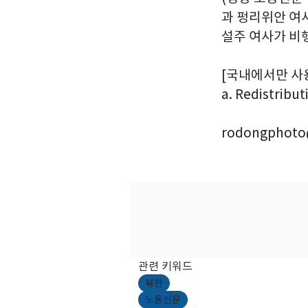
과 펑리위안 여
설주 여사가 비
[국내에서만 사용가능
a. Redistribut
rodongphoto
관련 키워드
북한
노동신문