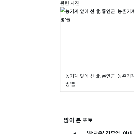
관련 사진
농기계 앞에 선 北 룡연군 '농촌기
병'들
많이 본 포토
'참교육' 김무열, 아내