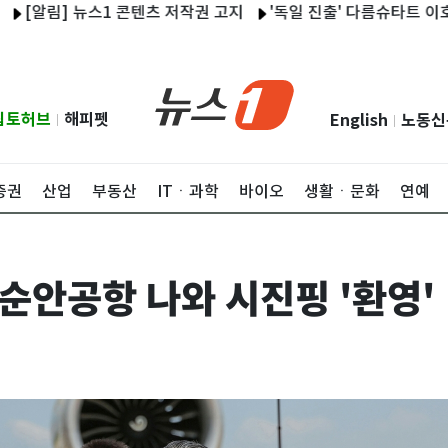
림] 뉴스1 콘텐츠 저작권 고지
'독일 진출' 다름슈타트 이호재, 데
립토허브
해피펫
English
노동신
|
|
증권
산업
부동산
ITㆍ과학
바이오
생활ㆍ문화
연예
순안공항 나와 시진핑 '환영'