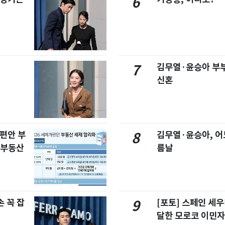
6
김무열·윤승아 부부
7
신혼
개편안 부
김무열·윤승아, 어
8
합부동산
름날
 꼭 잡
[포토] 스페인 세우
9
달한 모로코 이민