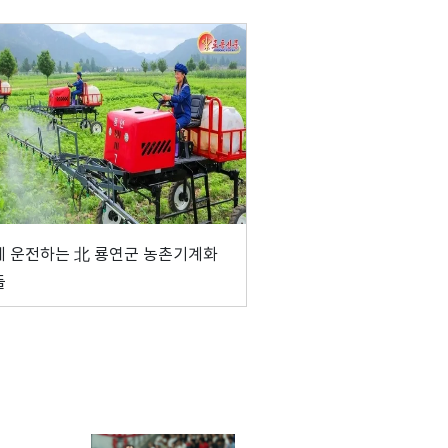
 운전하는 北 룡연군 농촌기계화
들