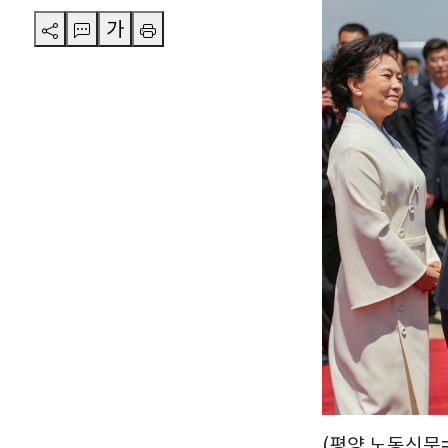
가
(평양 노동신문=