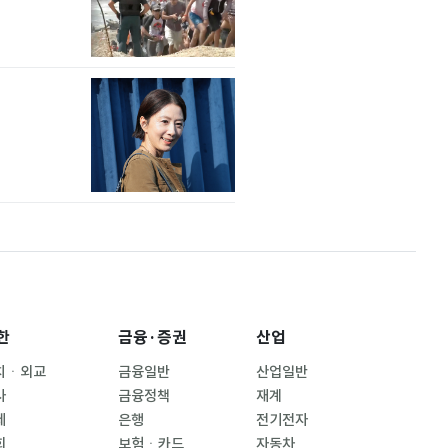
한
금융·증권
산업
치ㆍ외교
금융일반
산업일반
사
금융정책
재계
제
은행
전기전자
회
보험ㆍ카드
자동차