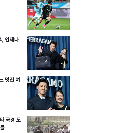
, 언제나
느 멋진 여
타 국경 도
자들