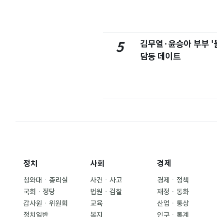
김무열·윤승아 부부 '
5
담동 데이트
정치
사회
경제
청와대ㆍ총리실
사건ㆍ사고
경제ㆍ정책
국회ㆍ정당
법원ㆍ검찰
재정ㆍ통화
감사원ㆍ위원회
교육
산업ㆍ통상
정치일반
복지
인구ㆍ통계