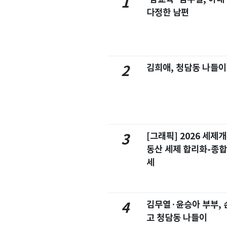
1
다정한 남편
김희애, 청담동 나들이
2
[그래픽] 2026 세제
3
동산 세제 합리화-종
세
김무열·윤승아 부부, 손
4
고 청담동 나들이