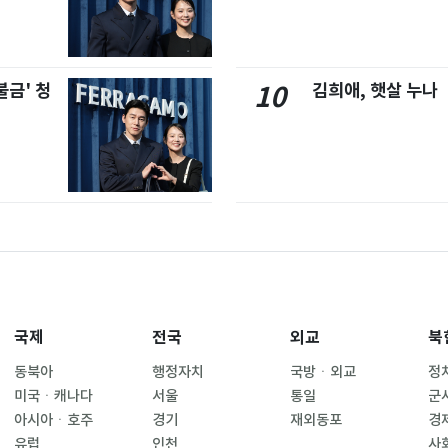
불금' 청
김희애, 햇살 누나
10
국제
전국
외교
북
동북아
행정자치
국방ㆍ외교
정
미국ㆍ캐나다
서울
통일
군
아시아ㆍ호주
경기
재외동포
경
유럽
인천
사