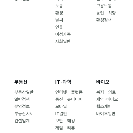
노동
고용노동
환경
농업ㆍ식량
날씨
환경정책
인물
여성가족
사회일반
부동산
IT·과학
바이오
부동산일반
인터넷ㆍ플랫폼
복지ㆍ의료
일반정책
통신ㆍ뉴미디어
제약·바이오
분양정보
모바일
헬스케어
부동산시세
IT일반
바이오일반
건설업계
보안ㆍ해킹
게임ㆍ리뷰