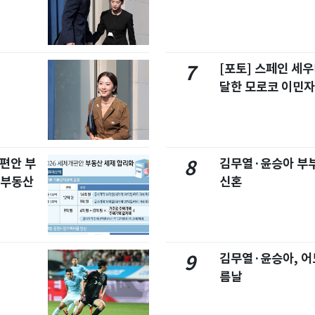
[포토] 스페인 세우
7
달한 모로코 이민
개편안 부
김무열·윤승아 부부
8
합부동산
신혼
김무열·윤승아, 어
9
름날