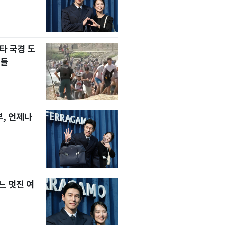
타 국경 도
자들
, 언제나
느 멋진 여