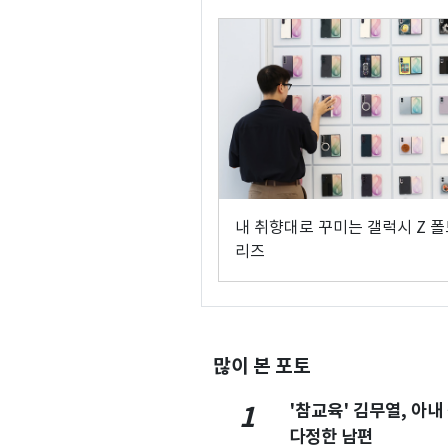
내 취향대로 꾸미는 갤럭시 Z 폴
리즈
많이 본 포토
'참교육' 김무열, 아내
1
다정한 남편