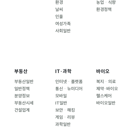
환경
농업ㆍ식량
날씨
환경정책
인물
여성가족
사회일반
부동산
IT·과학
바이오
부동산일반
인터넷ㆍ플랫폼
복지ㆍ의료
일반정책
통신ㆍ뉴미디어
제약·바이오
분양정보
모바일
헬스케어
부동산시세
IT일반
바이오일반
건설업계
보안ㆍ해킹
게임ㆍ리뷰
과학일반