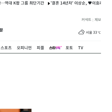
팝 그룹 최단기간
'결혼 14년차' 이상순, ♥이효리와 보낸 일상 공
커넥트
제보
|
제주
32
℃
문
서울
33
℃
부산
33
℃
스포츠
오피니언
피플
포토
TV
대구
33
℃
인천
34
℃
광주
33
℃
대전
33
℃
울산
32
℃
강릉
24
℃
제주
32
℃