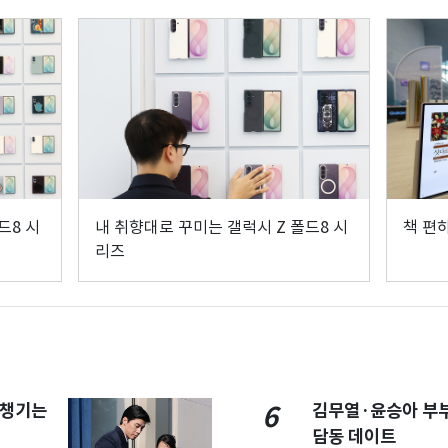
드8 시
내 취향대로 꾸미는 갤럭시 Z 폴드8 시
책 편
리즈
 챙기는
김무열·윤승아 부부 
6
담동 데이트