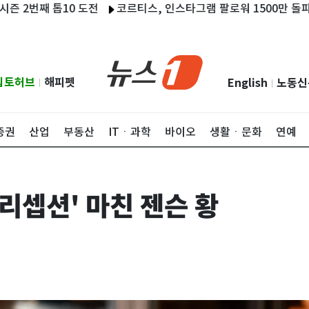
 톱10 도전
코르티스, 인스타그램 팔로워 1500만 돌파…역대 K
립토허브
해피펫
English
노동신
|
|
증권
산업
부동산
ITㆍ과학
바이오
생활ㆍ문화
연예
 리셉션' 마친 젠슨 황