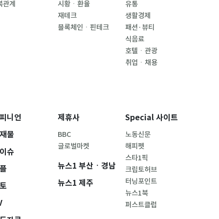
북관계
시황ㆍ환율
유통
재테크
생활경제
블록체인ㆍ핀테크
패션·뷰티
식음료
호텔ㆍ관광
취업ㆍ채용
피니언
제휴사
Special 사이트
재물
BBC
노동신문
글로벌마켓
해피펫
이슈
스타1픽
뉴스1 부산ㆍ경남
플
크립토허브
터닝포인트
뉴스1 제주
토
뉴스1북
V
퍼스트클럽