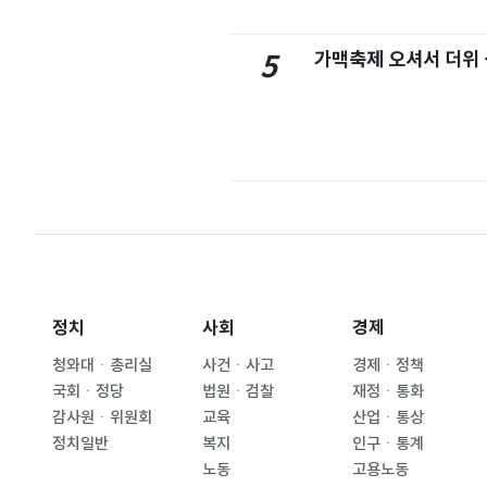
가맥축제 오셔서 더위
5
정치
사회
경제
청와대ㆍ총리실
사건ㆍ사고
경제ㆍ정책
국회ㆍ정당
법원ㆍ검찰
재정ㆍ통화
감사원ㆍ위원회
교육
산업ㆍ통상
정치일반
복지
인구ㆍ통계
노동
고용노동