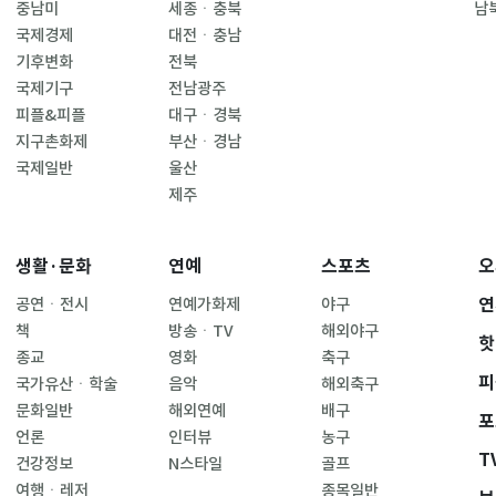
중남미
세종ㆍ충북
남
국제경제
대전ㆍ충남
기후변화
전북
국제기구
전남광주
피플&피플
대구ㆍ경북
지구촌화제
부산ㆍ경남
국제일반
울산
제주
생활·문화
연예
스포츠
오
연
공연ㆍ전시
연예가화제
야구
책
방송ㆍTV
해외야구
핫
종교
영화
축구
피
국가유산ㆍ학술
음악
해외축구
문화일반
해외연예
배구
포
언론
인터뷰
농구
T
건강정보
N스타일
골프
여행ㆍ레저
종목일반