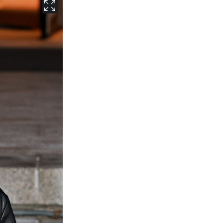
서울
33
℃
부산
33
℃
대구
33
℃
인천
34
℃
광주
33
℃
대전
33
℃
울산
32
℃
강릉
24
℃
제주
32
℃