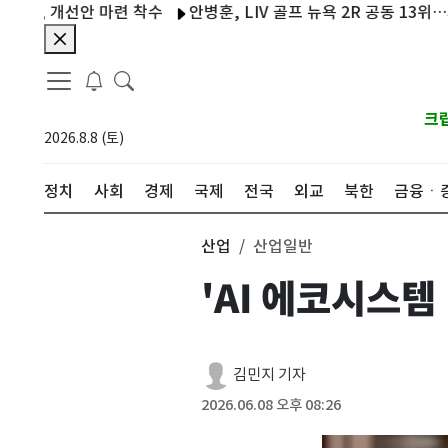
선안 마련 착수
안병훈, LIV 골프 뉴욕 2R 공동 13위…시즌 2번째
크
2026.8.8 (토)
정치
사회
경제
국제
전국
외교
북한
금융ㆍ
산업
산업일반
'AI 에코시스템
김민지 기자
2026.06.08 오후 08:26