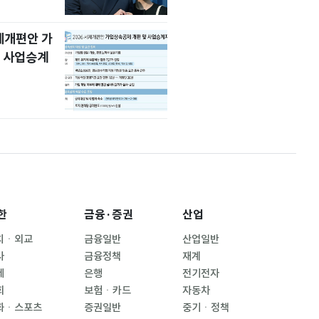
세제개편안 가
 사업승계
한
금융·증권
산업
치ㆍ외교
금융일반
산업일반
사
금융정책
재계
제
은행
전기전자
회
보험ㆍ카드
자동차
화ㆍ스포츠
증권일반
중기ㆍ정책