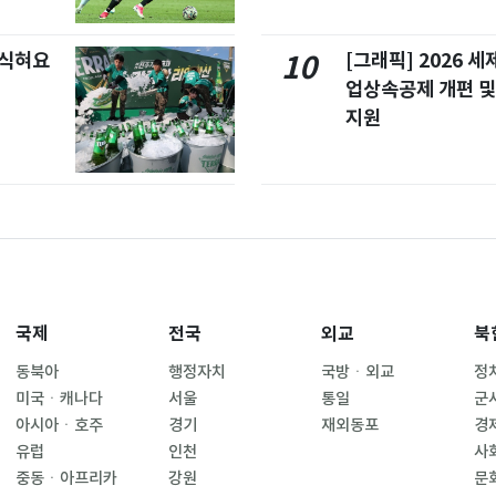
 식혀요
[그래픽] 2026 
10
업상속공제 개편 및
지원
국제
전국
외교
북
동북아
행정자치
국방ㆍ외교
정
미국ㆍ캐나다
서울
통일
군
아시아ㆍ호주
경기
재외동포
경
유럽
인천
사
중동ㆍ아프리카
강원
문