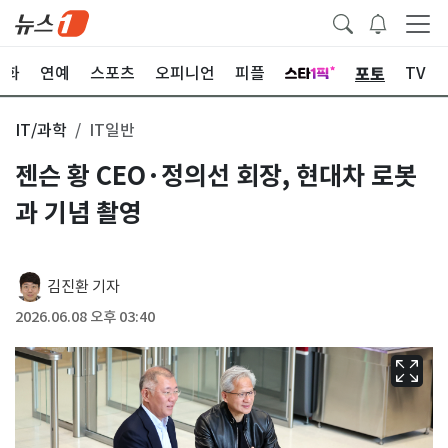
포토
문화
연예
스포츠
오피니언
피플
TV
IT/과학
IT일반
젠슨 황 CEO·정의선 회장, 현대차 로봇
과 기념 촬영
김진환 기자
2026.06.08 오후 03:40