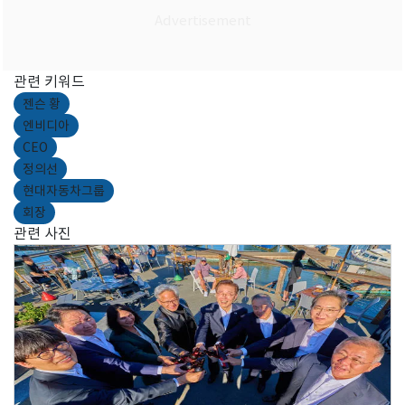
관련 키워드
젠슨 황
엔비디아
CEO
정의선
현대자동차그룹
회장
관련 사진