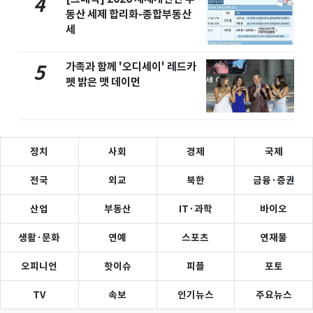
4
동산 세제 합리화-종합부동산
세
가족과 함께 '오디세이' 레드카
5
펫 밝은 맷 데이먼
정치
사회
경제
국제
전국
외교
북한
금융·증권
산업
부동산
IT·과학
바이오
생활·문화
연예
스포츠
연재물
오피니언
핫이슈
피플
포토
TV
속보
인기뉴스
주요뉴스