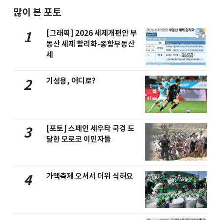
많이 본 포토
[그래픽] 2026 세제개편안 부
1
동산 세제 합리화-종합부동산
세
기성용, 어디로?
2
[포토] 스페인 세우타 국경 도
3
달한 모로코 이민자들
가맥축제 오셔서 더위 식혀요
4