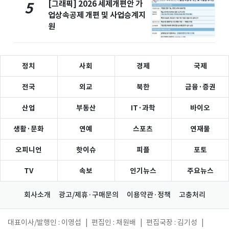
[그래픽] 2026 세제개편안 가
5
업상속공제 개편 및 사업승계지
원
정치
사회
경제
국제
전국
외교
북한
금융·증권
산업
부동산
IT·과학
바이오
생활·문화
연예
스포츠
연재물
오피니언
핫이슈
피플
포토
TV
속보
인기뉴스
주요뉴스
회사소개
광고/제휴·구매문의
이용약관·정책
고충처리
대표이사/발행인 : 이영섭
|
편집인 : 채원배
|
편집국장 : 김기성
|