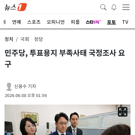
포토
문화
연예
스포츠
오피니언
피플
TV
정치
국회ㆍ정당
민주당, 투표용지 부족사태 국정조사 요
구
신웅수 기자
2026.06.08 오후 01:56