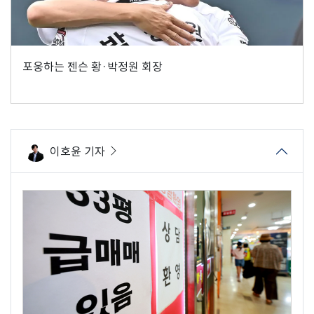
포웅하는 젠슨 황·박정원 회장
이호윤 기자