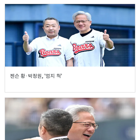
젠슨 황·박정원, '엄지 척'