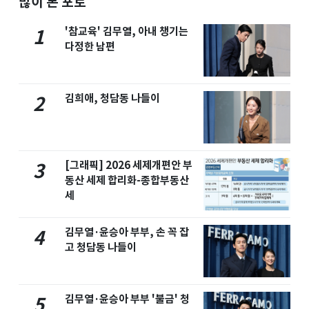
많이 본 포토
'참교육' 김무열, 아내 챙기는
1
다정한 남편
김희애, 청담동 나들이
2
[그래픽] 2026 세제개편안 부
3
동산 세제 합리화-종합부동산
세
김무열·윤승아 부부, 손 꼭 잡
4
고 청담동 나들이
김무열·윤승아 부부 '불금' 청
5