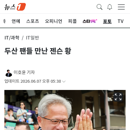
포토
문화
연예
스포츠
오피니언
피플
TV
IT/과학
IT일반
두산 팬들 만난 젠슨 황
이호윤 기자
업데이트 2026.06.07 오후 05:38