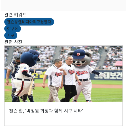
관련 키워드
젠슨황엔비디아최고경영자
야구장
시구
관련 사진
젠슨 황, '박정원 회장과 함께 시구 시타'