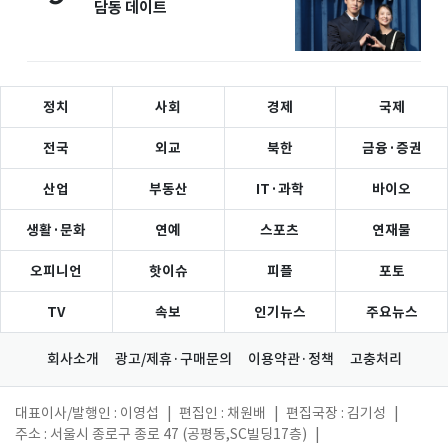
담동 데이트
정치
사회
경제
국제
전국
외교
북한
금융·증권
산업
부동산
IT·과학
바이오
생활·문화
연예
스포츠
연재물
오피니언
핫이슈
피플
포토
TV
속보
인기뉴스
주요뉴스
회사소개
광고/제휴·구매문의
이용약관·정책
고충처리
대표이사/발행인 : 이영섭
|
편집인 : 채원배
|
편집국장 : 김기성
|
주소 : 서울시 종로구 종로 47 (공평동,SC빌딩17층)
|