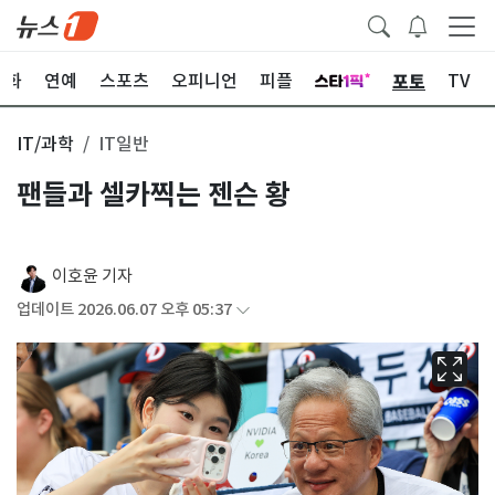
포토
문화
연예
스포츠
오피니언
피플
TV
IT/과학
IT일반
팬들과 셀카찍는 젠슨 황
이호윤 기자
업데이트 2026.06.07 오후 05:37