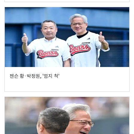
젠슨 황·박정원, '엄지 척'