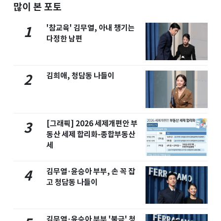
많이 본 포토
'참교육' 김무열, 아내 챙기는
1
다정한 남편
김희애, 청담동 나들이
2
[그래픽] 2026 세제개편안 부
3
동산 세제 합리화-종합부동산
세
김무열·윤승아 부부, 손 꼭 잡
4
고 청담동 나들이
김무열·윤승아 부부 '불금' 청