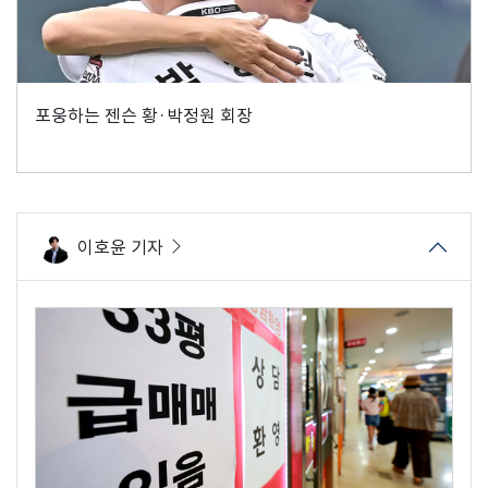
포웅하는 젠슨 황·박정원 회장
이호윤 기자