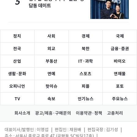
5
담동 데이트
정치
사회
경제
국제
전국
외교
북한
금융·증권
산업
부동산
IT·과학
바이오
생활·문화
연예
스포츠
연재물
오피니언
핫이슈
피플
포토
TV
속보
인기뉴스
주요뉴스
회사소개
광고/제휴·구매문의
이용약관·정책
고충처리
대표이사/발행인 : 이영섭
|
편집인 : 채원배
|
편집국장 : 김기성
|
주소 : 서울시 종로구 종로 47 (공평동,SC빌딩17층)
|