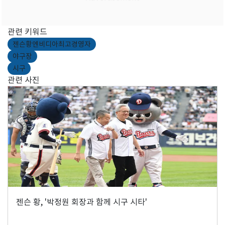
관련 키워드
젠슨황엔비디아최고경영자
야구장
시구
관련 사진
젠슨 황, '박정원 회장과 함께 시구 시타'