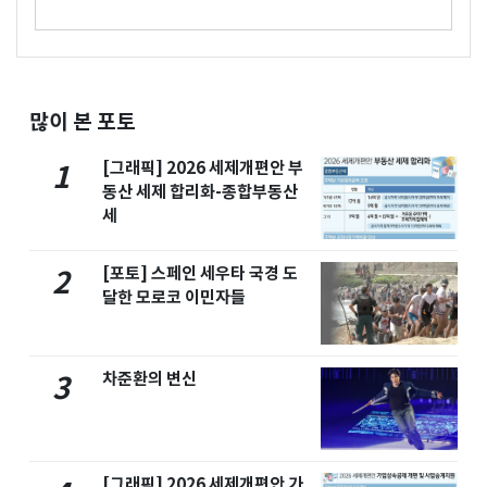
많이 본 포토
[그래픽] 2026 세제개편안 부
1
동산 세제 합리화-종합부동산
세
[포토] 스페인 세우타 국경 도
2
달한 모로코 이민자들
차준환의 변신
3
[그래픽] 2026 세제개편안 가