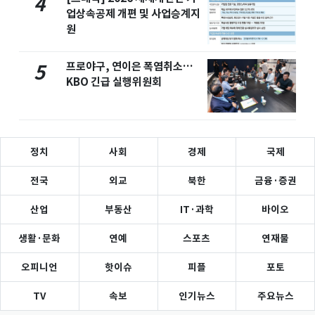
4
업상속공제 개편 및 사업승계지
원
프로야구, 연이은 폭염취소…
5
KBO 긴급 실행위원회
정치
사회
경제
국제
전국
외교
북한
금융·증권
산업
부동산
IT·과학
바이오
생활·문화
연예
스포츠
연재물
오피니언
핫이슈
피플
포토
TV
속보
인기뉴스
주요뉴스