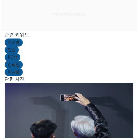
관련 키워드
젠슨황
젠슨
PC방
김택진
피씨방
관련 사진