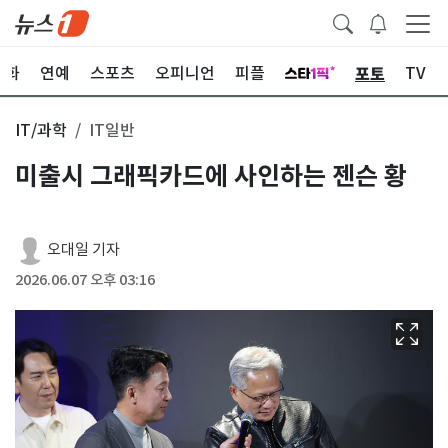
포토
문화
연예
스포츠
오피니언
피플
TV
IT/과학
IT일반
미출시 그래픽카드에 사인하는 젠슨 황
오대일 기자
2026.06.07 오후 03:16