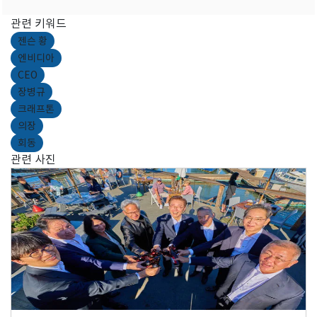
관련 키워드
젠슨 황
엔비디아
CEO
장병규
크래프톤
의장
회동
관련 사진