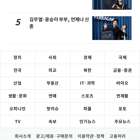
김무열·윤승아 부부, 언제나 신
5
혼
정치
사회
경제
국제
전국
외교
북한
금융·증권
산업
부동산
IT·과학
바이오
생활·문화
연예
스포츠
연재물
오피니언
핫이슈
피플
포토
TV
속보
인기뉴스
주요뉴스
회사소개
광고/제휴·구매문의
이용약관·정책
고충처리