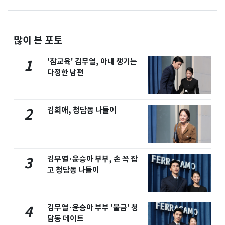
많이 본 포토
'참교육' 김무열, 아내 챙기는
1
다정한 남편
김희애, 청담동 나들이
2
김무열·윤승아 부부, 손 꼭 잡
3
고 청담동 나들이
김무열·윤승아 부부 '불금' 청
4
담동 데이트