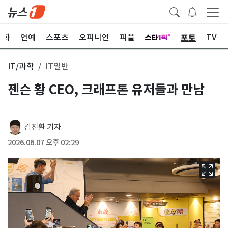
포토
문화
연예
스포츠
오피니언
피플
TV
IT/과학
IT일반
젠슨 황 CEO, 크래프톤 유저들과 만남
김진환 기자
2026.06.07 오후 02:29