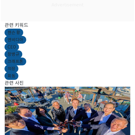
관련 키워드
젠슨 황
엔비디아
CEO
장병규
크래프톤
의장
회동
관련 사진