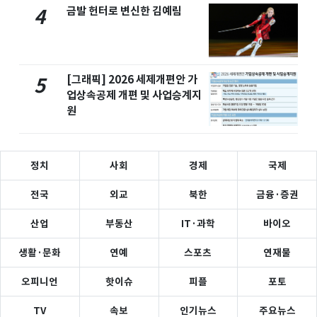
금발 헌터로 변신한 김예림
4
[그래픽] 2026 세제개편안 가
5
업상속공제 개편 및 사업승계지
원
정치
사회
경제
국제
전국
외교
북한
금융·증권
산업
부동산
IT·과학
바이오
생활·문화
연예
스포츠
연재물
오피니언
핫이슈
피플
포토
TV
속보
인기뉴스
주요뉴스