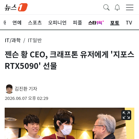
포토
문화
연예
스포츠
오피니언
피플
TV
IT/과학
IT일반
젠슨 황 CEO, 크래프톤 유저에게 '지포스
RTX5090' 선물
김진환 기자
2026.06.07 오후 02:29