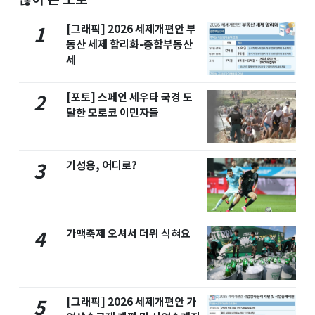
[그래픽] 2026 세제개편안 부
1
동산 세제 합리화-종합부동산
세
[포토] 스페인 세우타 국경 도
2
달한 모로코 이민자들
기성용, 어디로?
3
가맥축제 오셔서 더위 식혀요
4
[그래픽] 2026 세제개편안 가
5