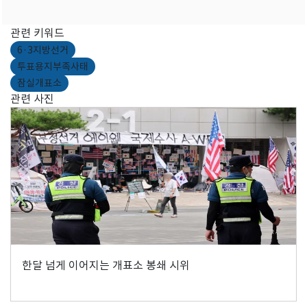
관련 키워드
6·3지방선거
투표용지부족사태
잠실개표소
관련 사진
한달 넘게 이어지는 개표소 봉쇄 시위