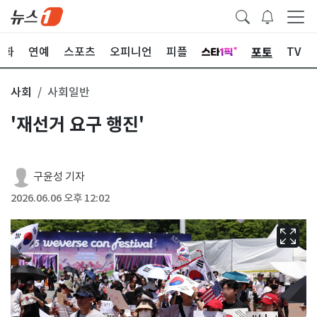
포토
문화
연예
스포츠
오피니언
피플
TV
사회
사회일반
'재선거 요구 행진'
구윤성 기자
2026.06.06 오후 12:02