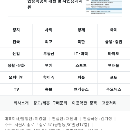
업상속공제 개편 및 사업승계지
원
정치
사회
경제
국제
전국
외교
북한
금융·증권
산업
부동산
IT·과학
바이오
생활·문화
연예
스포츠
연재물
오피니언
핫이슈
피플
포토
TV
속보
인기뉴스
주요뉴스
회사소개
광고/제휴·구매문의
이용약관·정책
고충처리
대표이사/발행인 : 이영섭
|
편집인 : 채원배
|
편집국장 : 김기성
|
주소 : 서울시 종로구 종로 47 (공평동,SC빌딩17층)
|