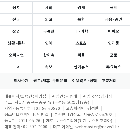
정치
사회
경제
국제
전국
외교
북한
금융·증권
산업
부동산
IT·과학
바이오
생활·문화
연예
스포츠
연재물
오피니언
핫이슈
피플
포토
TV
속보
인기뉴스
주요뉴스
회사소개
광고/제휴·구매문의
이용약관·정책
고충처리
대표이사/발행인 : 이영섭
|
편집인 : 채원배
|
편집국장 : 김기성
|
주소 : 서울시 종로구 종로 47 (공평동,SC빌딩17층)
|
사업자등록번호 : 101-86-62870
|
고충처리인 : 김성환
|
청소년보호책임자 : 안병길
|
통신판매업신고 : 서울종로 0676호
|
등록일 : 2011. 05. 26
|
제호 : 뉴스1코리아(읽기: 뉴스원코리아)
|
대표 전화 : 02-397-7000
|
대표 이메일 :
webmaster@news1.kr