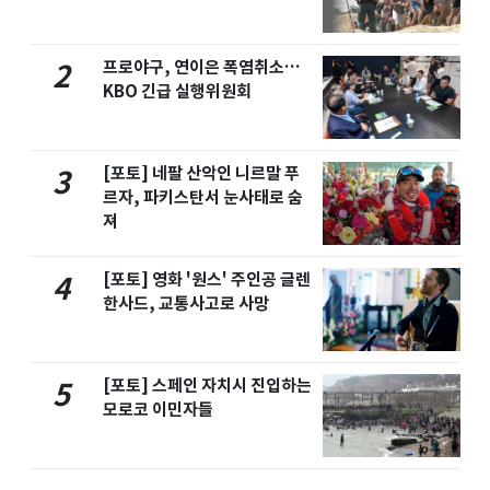
프로야구, 연이은 폭염취소…
2
KBO 긴급 실행위원회
[포토] 네팔 산악인 니르말 푸
3
르자, 파키스탄서 눈사태로 숨
져
[포토] 영화 '원스' 주인공 글렌
4
한사드, 교통사고로 사망
[포토] 스페인 자치시 진입하는
5
모로코 이민자들