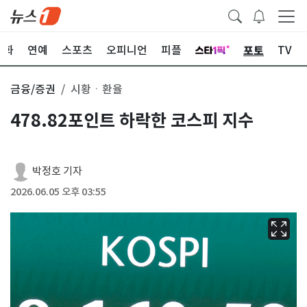
포토
문화
연예
스포츠
오피니언
피플
TV
금융/증권
시황ㆍ환율
478.82포인트 하락한 코스피 지수
박정호 기자
2026.06.05 오후 03:55