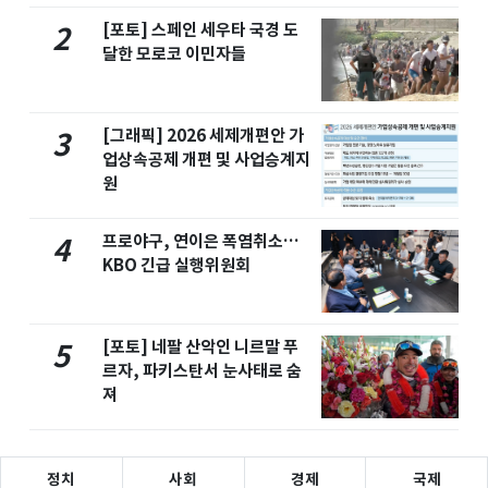
[포토] 스페인 세우타 국경 도
2
달한 모로코 이민자들
[그래픽] 2026 세제개편안 가
3
업상속공제 개편 및 사업승계지
원
프로야구, 연이은 폭염취소…
4
KBO 긴급 실행위원회
[포토] 네팔 산악인 니르말 푸
5
르자, 파키스탄서 눈사태로 숨
져
정치
사회
경제
국제