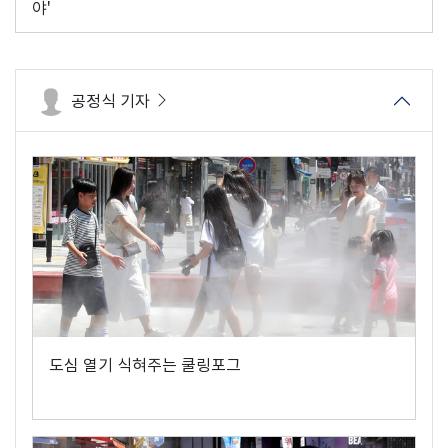
야'
공정식 기자
도심 열기 식혀주는 쿨링포그