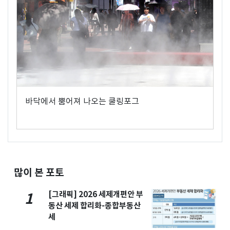
바닥에서 뿜어져 나오는 쿨링포그
많이 본 포토
[그래픽] 2026 세제개편안 부
1
동산 세제 합리화-종합부동산
세