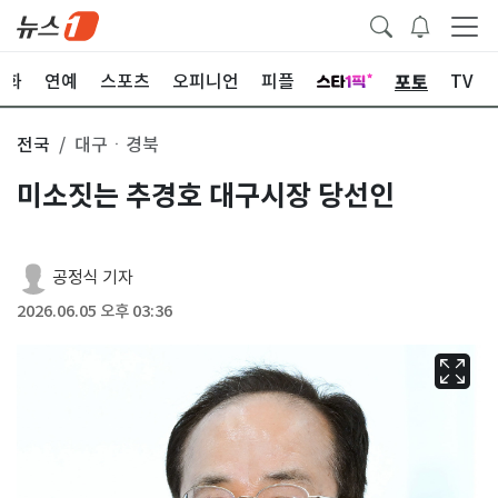
포토
문화
연예
스포츠
오피니언
피플
TV
전국
대구ㆍ경북
미소짓는 추경호 대구시장 당선인
공정식 기자
2026.06.05 오후 03:36