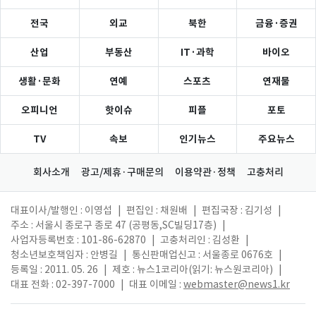
전국
외교
북한
금융·증권
산업
부동산
IT·과학
바이오
생활·문화
연예
스포츠
연재물
오피니언
핫이슈
피플
포토
TV
속보
인기뉴스
주요뉴스
회사소개
광고/제휴·구매문의
이용약관·정책
고충처리
대표이사/발행인 : 이영섭
|
편집인 : 채원배
|
편집국장 : 김기성
|
주소 : 서울시 종로구 종로 47 (공평동,SC빌딩17층)
|
사업자등록번호 : 101-86-62870
|
고충처리인 : 김성환
|
청소년보호책임자 : 안병길
|
통신판매업신고 : 서울종로 0676호
|
등록일 : 2011. 05. 26
|
제호 : 뉴스1코리아(읽기: 뉴스원코리아)
|
대표 전화 : 02-397-7000
|
대표 이메일 :
webmaster@news1.kr