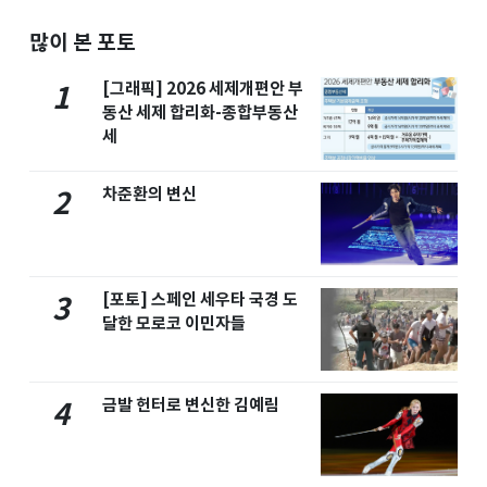
많이 본 포토
[그래픽] 2026 세제개편안 부
1
동산 세제 합리화-종합부동산
세
차준환의 변신
2
[포토] 스페인 세우타 국경 도
3
달한 모로코 이민자들
금발 헌터로 변신한 김예림
4