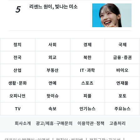
리센느 원이, 빛나는 미소
5
정치
사회
경제
국제
전국
외교
북한
금융·증권
산업
부동산
IT·과학
바이오
생활·문화
연예
스포츠
연재물
오피니언
핫이슈
피플
포토
TV
속보
인기뉴스
주요뉴스
회사소개
광고/제휴·구매문의
이용약관·정책
고충처리