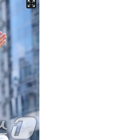
서울
32
℃
부산
30
℃
대구
29
℃
인천
34
℃
광주
33
℃
대전
27
℃
울산
30
℃
강릉
21
℃
제주
29
℃