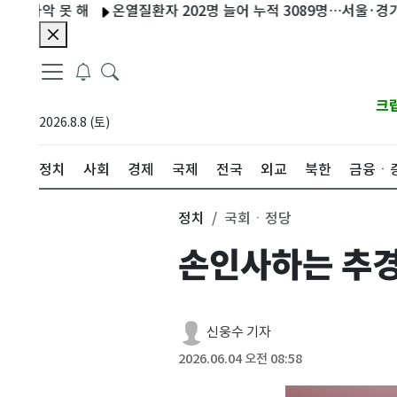
 못 해
온열질환자 202명 늘어 누적 3089명…서울·경기서 3명 
크
2026.8.8 (토)
정치
사회
경제
국제
전국
외교
북한
금융ㆍ
정치
국회ㆍ정당
손인사하는 추
신웅수 기자
2026.06.04 오전 08:58