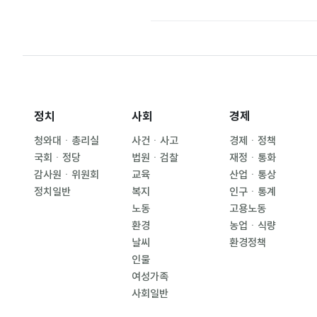
정치
사회
경제
청와대ㆍ총리실
사건ㆍ사고
경제ㆍ정책
국회ㆍ정당
법원ㆍ검찰
재정ㆍ통화
감사원ㆍ위원회
교육
산업ㆍ통상
정치일반
복지
인구ㆍ통계
노동
고용노동
환경
농업ㆍ식량
날씨
환경정책
인물
여성가족
사회일반