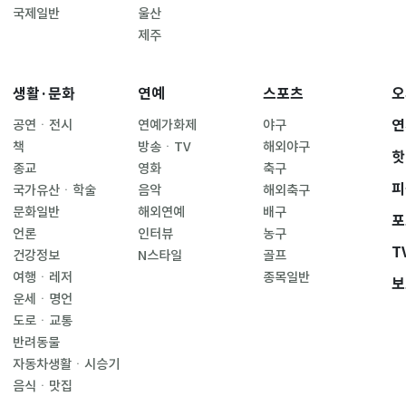
국제일반
울산
제주
생활·문화
연예
스포츠
오
연
공연ㆍ전시
연예가화제
야구
책
방송ㆍTV
해외야구
핫
종교
영화
축구
피
국가유산ㆍ학술
음악
해외축구
문화일반
해외연예
배구
포
언론
인터뷰
농구
T
건강정보
N스타일
골프
여행ㆍ레저
종목일반
보
운세ㆍ명언
도로ㆍ교통
반려동물
자동차생활ㆍ시승기
음식ㆍ맛집