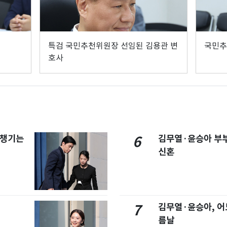
특검 국민추천위원장 선임된 김용관 변
국민추
호사
 챙기는
김무열·윤승아 부부
6
신혼
김무열·윤승아, 어
7
름날