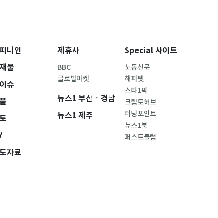
피니언
제휴사
Special 사이트
재물
BBC
노동신문
글로벌마켓
해피펫
이슈
스타1픽
뉴스1 부산ㆍ경남
플
크립토허브
터닝포인트
뉴스1 제주
토
뉴스1북
V
퍼스트클럽
도자료