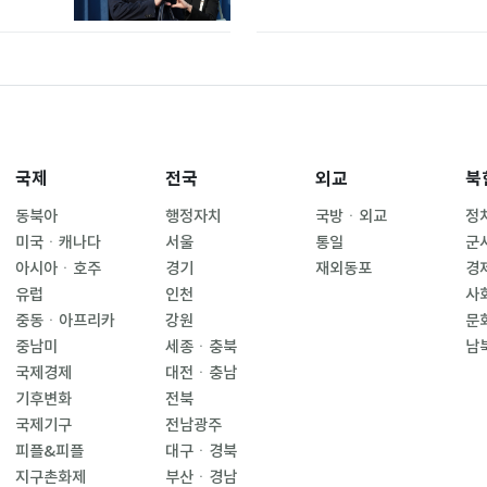
국제
전국
외교
북
동북아
행정자치
국방ㆍ외교
정
미국ㆍ캐나다
서울
통일
군
아시아ㆍ호주
경기
재외동포
경
유럽
인천
사
중동ㆍ아프리카
강원
문
중남미
세종ㆍ충북
남
국제경제
대전ㆍ충남
기후변화
전북
국제기구
전남광주
피플&피플
대구ㆍ경북
지구촌화제
부산ㆍ경남