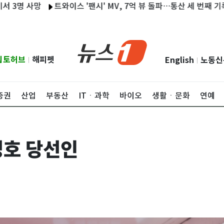
사망
트와이스 '팬시' MV, 7억 뷰 돌파…통산 세 번째 기록
강
립토허브
해피펫
English
노동신
|
|
증권
산업
부동산
ITㆍ과학
바이오
생활ㆍ문화
연예
경호 당선인