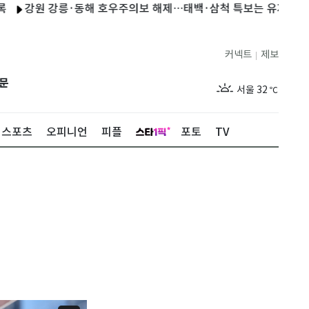
원 강릉·동해 호우주의보 해제…태백·삼척 특보는 유지
블랙핑크,
커넥트
제보
|
제주
29
℃
문
서울
32
℃
부산
30
℃
스포츠
오피니언
피플
포토
TV
대구
29
℃
인천
34
℃
광주
33
℃
대전
27
℃
울산
30
℃
강릉
21
℃
제주
29
℃