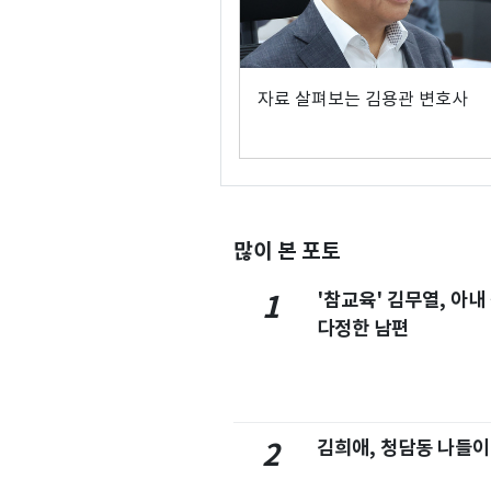
자료 살펴보는 김용관 변호사
많이 본 포토
'참교육' 김무열, 아내
1
다정한 남편
김희애, 청담동 나들이
2