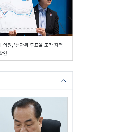
 의원, '선관위 투표율 조작 지역
확인'