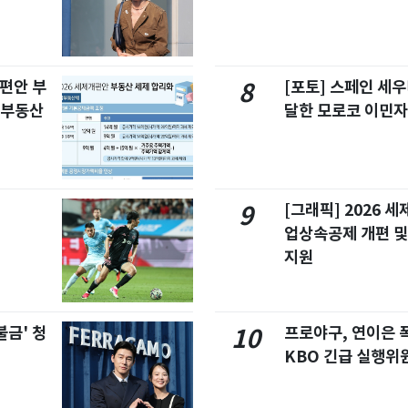
개편안 부
[포토] 스페인 세우
8
합부동산
달한 모로코 이민
[그래픽] 2026 
9
업상속공제 개편 및
지원
불금' 청
프로야구, 연이은
10
KBO 긴급 실행위