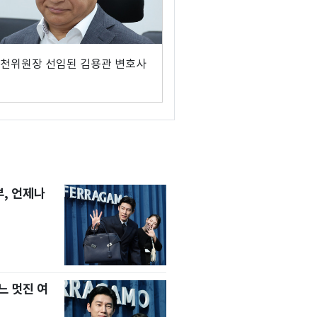
천위원장 선임된 김용관 변호사
, 언제나
느 멋진 여