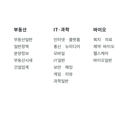
부동산
IT·과학
바이오
부동산일반
인터넷ㆍ플랫폼
복지ㆍ의료
일반정책
통신ㆍ뉴미디어
제약·바이오
분양정보
모바일
헬스케어
부동산시세
IT일반
바이오일반
건설업계
보안ㆍ해킹
게임ㆍ리뷰
과학일반