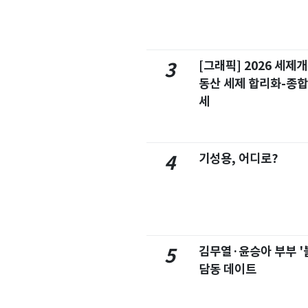
[그래픽] 2026 세제
3
동산 세제 합리화-종
세
기성용, 어디로?
4
김무열·윤승아 부부 '
5
담동 데이트