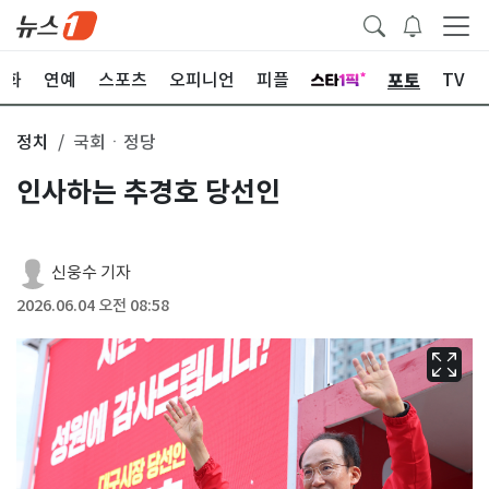
포토
문화
연예
스포츠
오피니언
피플
TV
정치
국회ㆍ정당
인사하는 추경호 당선인
신웅수 기자
2026.06.04 오전 08:58