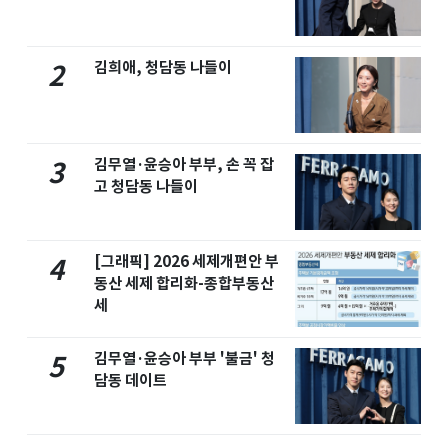
김희애, 청담동 나들이
2
김무열·윤승아 부부, 손 꼭 잡
3
고 청담동 나들이
[그래픽] 2026 세제개편안 부
4
동산 세제 합리화-종합부동산
세
김무열·윤승아 부부 '불금' 청
5
담동 데이트