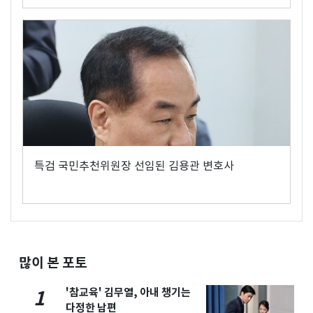
특검 국민추천위원장 선임된 김용관 변호사
많이 본 포토
'참교육' 김무열, 아내 챙기는
1
다정한 남편