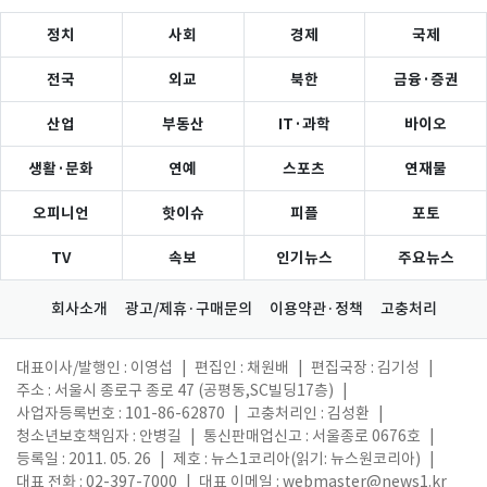
정치
사회
경제
국제
전국
외교
북한
금융·증권
산업
부동산
IT·과학
바이오
생활·문화
연예
스포츠
연재물
오피니언
핫이슈
피플
포토
TV
속보
인기뉴스
주요뉴스
회사소개
광고/제휴·구매문의
이용약관·정책
고충처리
대표이사/발행인 : 이영섭
|
편집인 : 채원배
|
편집국장 : 김기성
|
주소 : 서울시 종로구 종로 47 (공평동,SC빌딩17층)
|
사업자등록번호 : 101-86-62870
|
고충처리인 : 김성환
|
청소년보호책임자 : 안병길
|
통신판매업신고 : 서울종로 0676호
|
등록일 : 2011. 05. 26
|
제호 : 뉴스1코리아(읽기: 뉴스원코리아)
|
대표 전화 : 02-397-7000
|
대표 이메일 :
webmaster@news1.kr