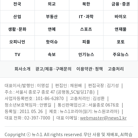
전국
외교
북한
금융·증권
산업
부동산
IT·과학
바이오
생활·문화
연예
스포츠
연재물
오피니언
핫이슈
피플
포토
TV
속보
인기뉴스
주요뉴스
회사소개
광고/제휴·구매문의
이용약관·정책
고충처리
대표이사/발행인 : 이영섭
|
편집인 : 채원배
|
편집국장 : 김기성
|
주소 : 서울시 종로구 종로 47 (공평동,SC빌딩17층)
|
사업자등록번호 : 101-86-62870
|
고충처리인 : 김성환
|
청소년보호책임자 : 안병길
|
통신판매업신고 : 서울종로 0676호
|
등록일 : 2011. 05. 26
|
제호 : 뉴스1코리아(읽기: 뉴스원코리아)
|
대표 전화 : 02-397-7000
|
대표 이메일 :
webmaster@news1.kr
Copyright ⓒ 뉴스1. All rights reserved. 무단 사용 및 재배포, AI학습