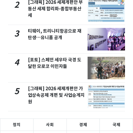
[그래픽] 2026 세제개편안 부
2
동산 세제 합리화-종합부동산
세
티웨이, 트리니티항공으로 재
3
탄생…유니폼 공개
[포토] 스페인 세우타 국경 도
4
달한 모로코 이민자들
[그래픽] 2026 세제개편안 가
5
업상속공제 개편 및 사업승계지
원
정치
사회
경제
국제