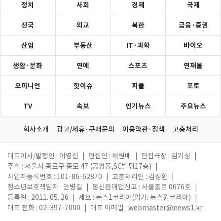
정치
사회
경제
국제
전국
외교
북한
금융·증권
산업
부동산
IT·과학
바이오
생활·문화
연예
스포츠
연재물
오피니언
핫이슈
피플
포토
TV
속보
인기뉴스
주요뉴스
회사소개
광고/제휴·구매문의
이용약관·정책
고충처리
대표이사/발행인 : 이영섭
|
편집인 : 채원배
|
편집국장 : 김기성
|
주소 : 서울시 종로구 종로 47 (공평동,SC빌딩17층)
|
사업자등록번호 : 101-86-62870
|
고충처리인 : 김성환
|
청소년보호책임자 : 안병길
|
통신판매업신고 : 서울종로 0676호
|
등록일 : 2011. 05. 26
|
제호 : 뉴스1코리아(읽기: 뉴스원코리아)
|
대표 전화 : 02-397-7000
|
대표 이메일 :
webmaster@news1.kr