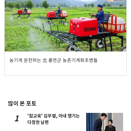
농기계 운전하는 北 룡연군 농촌기계화초병들
많이 본 포토
'참교육' 김무열, 아내 챙기는
1
다정한 남편