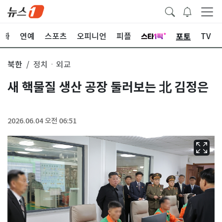
포토
문화
연예
스포츠
오피니언
피플
TV
북한
정치ㆍ외교
새 핵물질 생산 공장 둘러보는 北 김정은
2026.06.04 오전 06:51