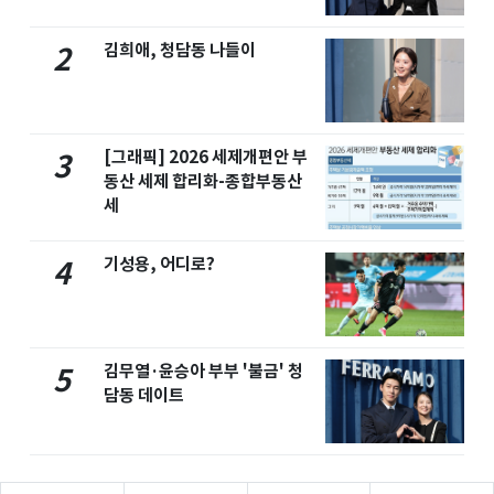
김희애, 청담동 나들이
2
[그래픽] 2026 세제개편안 부
3
동산 세제 합리화-종합부동산
세
기성용, 어디로?
4
김무열·윤승아 부부 '불금' 청
5
담동 데이트