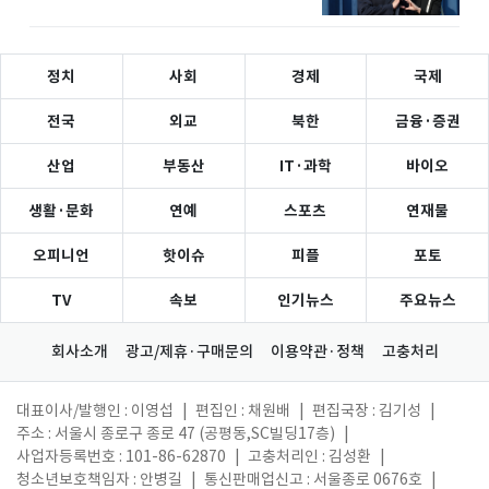
정치
사회
경제
국제
전국
외교
북한
금융·증권
산업
부동산
IT·과학
바이오
생활·문화
연예
스포츠
연재물
오피니언
핫이슈
피플
포토
TV
속보
인기뉴스
주요뉴스
회사소개
광고/제휴·구매문의
이용약관·정책
고충처리
대표이사/발행인 : 이영섭
|
편집인 : 채원배
|
편집국장 : 김기성
|
주소 : 서울시 종로구 종로 47 (공평동,SC빌딩17층)
|
사업자등록번호 : 101-86-62870
|
고충처리인 : 김성환
|
청소년보호책임자 : 안병길
|
통신판매업신고 : 서울종로 0676호
|