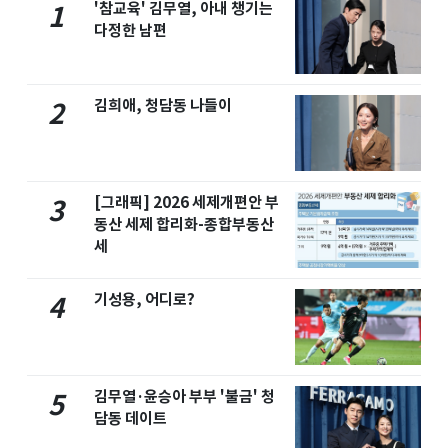
'참교육' 김무열, 아내 챙기는
1
다정한 남편
김희애, 청담동 나들이
2
[그래픽] 2026 세제개편안 부
3
동산 세제 합리화-종합부동산
세
기성용, 어디로?
4
김무열·윤승아 부부 '불금' 청
5
담동 데이트