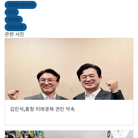
2026지방선거
대전
허태정
대전시장
관련 사진
김민석,충청 미래경제 견인 약속