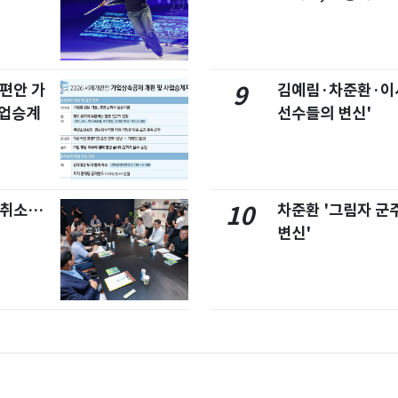
개편안 가
김예림·차준환·이
9
사업승계
선수들의 변신'
염취소…
차준환 '그림자 군
10
변신'