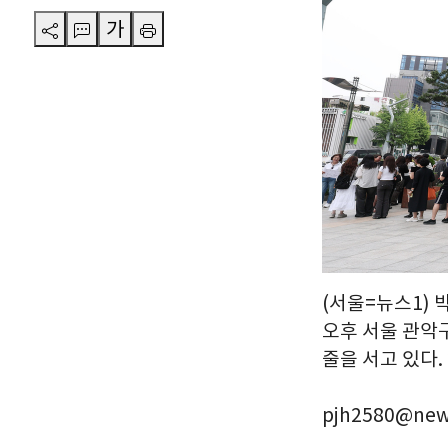
가
(서울=뉴스1)
오후 서울 관악
줄을 서고 있다. 
pjh2580@new