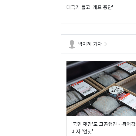
태극기 들고 '개표 중단'
박지혜 기자
'국민 횟감'도 고공행진…광어값
비자 '멈칫'