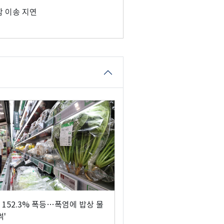
 이송 지연
 152.3% 폭등…폭염에 밥상 물
썩'