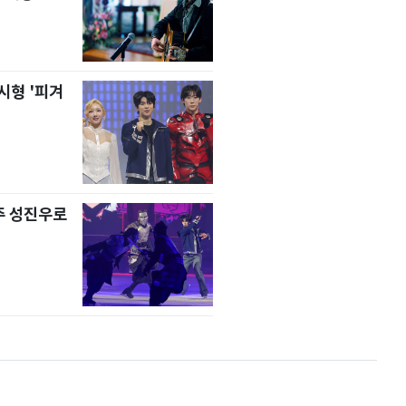
시형 '피겨
주 성진우로