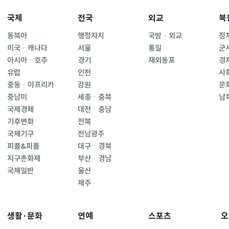
국제
전국
외교
북
동북아
행정자치
국방ㆍ외교
정
미국ㆍ캐나다
서울
통일
군
아시아ㆍ호주
경기
재외동포
경
유럽
인천
사
중동ㆍ아프리카
강원
문
중남미
세종ㆍ충북
남
국제경제
대전ㆍ충남
기후변화
전북
국제기구
전남광주
피플&피플
대구ㆍ경북
지구촌화제
부산ㆍ경남
국제일반
울산
제주
생활·문화
연예
스포츠
오