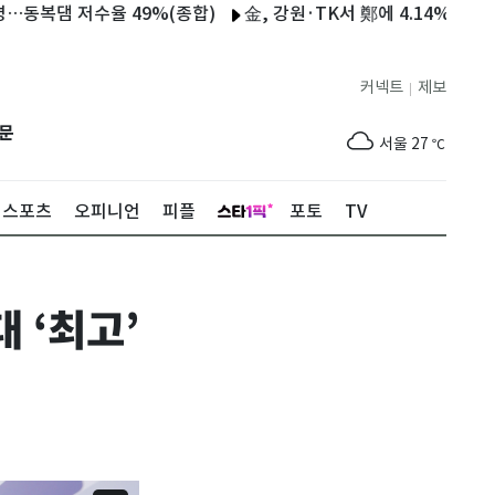
 저수율 49%(종합)
金, 강원·TK서 鄭에 4.14%p차 승리…누
커넥트
제보
|
제주
28
℃
문
서울
27
℃
부산
25
℃
스포츠
오피니언
피플
포토
TV
대구
28
℃
인천
29
℃
 ‘최고’
광주
30
℃
대전
28
℃
울산
25
℃
강릉
20
℃
제주
28
℃