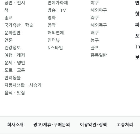
연
공연ㆍ전시
연예가화제
야구
책
방송ㆍTV
해외야구
핫
종교
영화
축구
피
국가유산ㆍ학술
음악
해외축구
문화일반
해외연예
배구
포
언론
인터뷰
농구
T
건강정보
N스타일
골프
여행ㆍ레저
종목일반
보
운세ㆍ명언
도로ㆍ교통
반려동물
자동차생활ㆍ시승기
음식ㆍ맛집
회사소개
광고/제휴·구매문의
이용약관·정책
고충처리