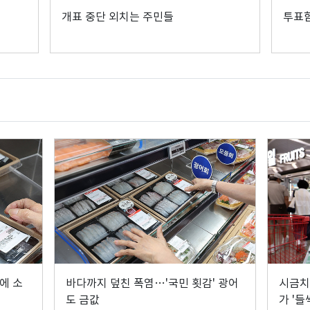
개표 중단 외치는 주민들
투표함
에 소
바다까지 덮친 폭염…'국민 횟감' 광어
시금치
도 금값
가 '들