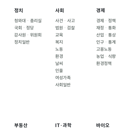
정치
사회
경제
청와대ㆍ총리실
사건ㆍ사고
경제ㆍ정책
국회ㆍ정당
법원ㆍ검찰
재정ㆍ통화
감사원ㆍ위원회
교육
산업ㆍ통상
정치일반
복지
인구ㆍ통계
노동
고용노동
환경
농업ㆍ식량
날씨
환경정책
인물
여성가족
사회일반
부동산
IT·과학
바이오