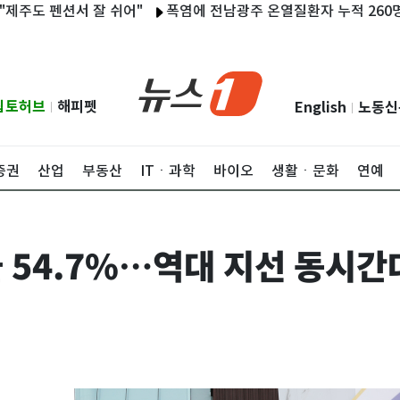
 펜션서 잘 쉬어"
폭염에 전남광주 온열질환자 누적 260명…동복댐
립토허브
해피펫
English
노동신
|
|
증권
산업
부동산
ITㆍ과학
바이오
생활ㆍ문화
연예
 54.7%…역대 지선 동시간대