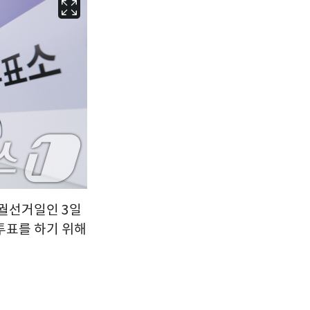
서울
27
℃
부산
25
℃
대구
28
℃
인천
29
℃
광주
30
℃
대전
28
℃
울산
25
℃
강릉
20
℃
보궐선거일인 3일
제주
28
투표를 하기 위해
℃