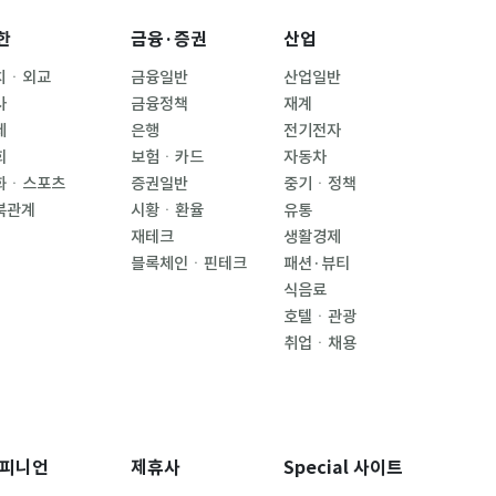
한
금융·증권
산업
치ㆍ외교
금융일반
산업일반
사
금융정책
재계
제
은행
전기전자
회
보험ㆍ카드
자동차
화ㆍ스포츠
증권일반
중기ㆍ정책
북관계
시황ㆍ환율
유통
재테크
생활경제
블록체인ㆍ핀테크
패션·뷰티
식음료
호텔ㆍ관광
취업ㆍ채용
피니언
제휴사
Special 사이트