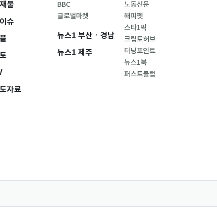
재물
BBC
노동신문
글로벌마켓
해피펫
이슈
스타1픽
뉴스1 부산ㆍ경남
플
크립토허브
터닝포인트
뉴스1 제주
토
뉴스1북
V
퍼스트클럽
도자료