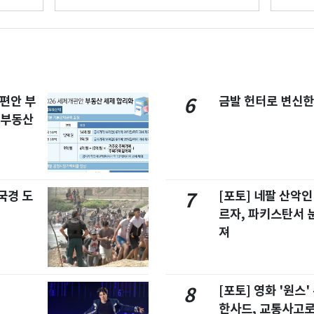
개편안 부
금발 헌터로 변신한
6
합부동산
국경 도
[포토] 네팔 산악인
7
르자, 파키스탄서 
져
[포토] 영화 '원스
8
한사드, 교통사고로