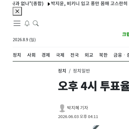
사과 없나"(종합)
박지윤, 비키니 입고 풍만 몸매 고스란히 "제주도
크
2026.8.9 (일)
정치
사회
경제
국제
전국
외교
북한
금융ㆍ
정치
정치일반
오후 4시 투표율
박지혜 기자
2026.06.03 오후 04:11