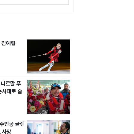
 김예림
 니르말 푸
눈사태로 숨
' 주인공 글렌
 사망