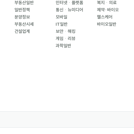
부동산일반
인터넷ㆍ플랫폼
복지ㆍ의료
일반정책
통신ㆍ뉴미디어
제약·바이오
분양정보
모바일
헬스케어
부동산시세
IT일반
바이오일반
건설업계
보안ㆍ해킹
게임ㆍ리뷰
과학일반