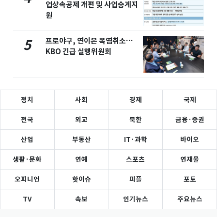
업상속공제 개편 및 사업승계지
원
프로야구, 연이은 폭염취소…
5
KBO 긴급 실행위원회
정치
사회
경제
국제
전국
외교
북한
금융·증권
산업
부동산
IT·과학
바이오
생활·문화
연예
스포츠
연재물
오피니언
핫이슈
피플
포토
TV
속보
인기뉴스
주요뉴스