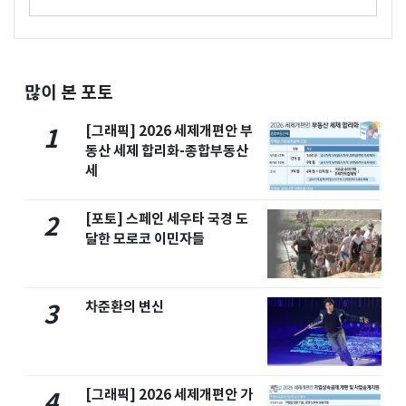
많이 본 포토
[그래픽] 2026 세제개편안 부
1
동산 세제 합리화-종합부동산
세
[포토] 스페인 세우타 국경 도
2
달한 모로코 이민자들
차준환의 변신
3
[그래픽] 2026 세제개편안 가
4