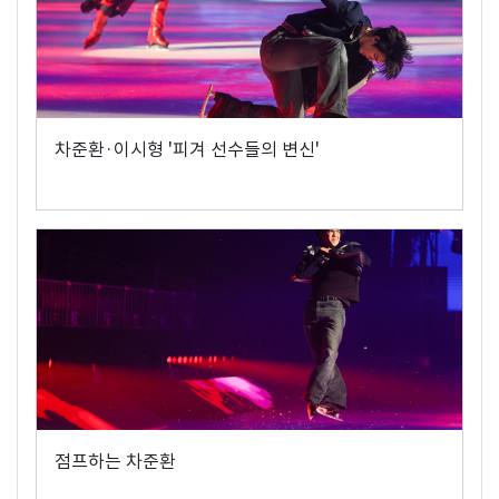
차준환·이시형 '피겨 선수들의 변신'
점프하는 차준환