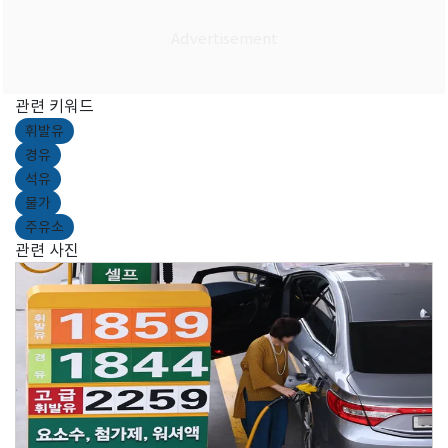
관련 키워드
휘발유
경유
석유
물가
주유소
관련 사진