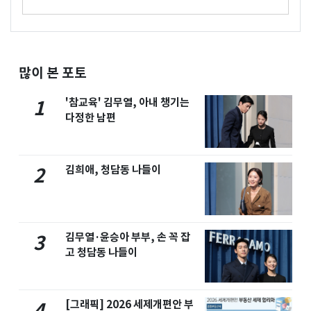
많이 본 포토
'참교육' 김무열, 아내 챙기는
1
다정한 남편
김희애, 청담동 나들이
2
김무열·윤승아 부부, 손 꼭 잡
3
고 청담동 나들이
[그래픽] 2026 세제개편안 부
4