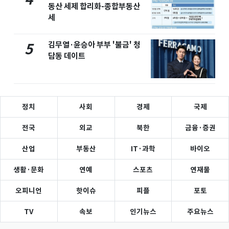
동산 세제 합리화-종합부동산
세
김무열·윤승아 부부 '불금' 청
5
담동 데이트
정치
사회
경제
국제
전국
외교
북한
금융·증권
산업
부동산
IT·과학
바이오
생활·문화
연예
스포츠
연재물
오피니언
핫이슈
피플
포토
TV
속보
인기뉴스
주요뉴스