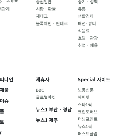
화ㆍ스포츠
증권일반
중기ㆍ정책
북관계
시황ㆍ환율
유통
재테크
생활경제
블록체인ㆍ핀테크
패션·뷰티
식음료
호텔ㆍ관광
취업ㆍ채용
피니언
제휴사
Special 사이트
재물
BBC
노동신문
글로벌마켓
해피펫
이슈
스타1픽
뉴스1 부산ㆍ경남
플
크립토허브
터닝포인트
뉴스1 제주
토
뉴스1북
V
퍼스트클럽