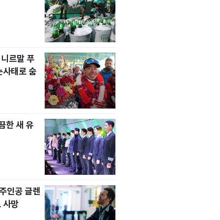
 니르말 푸
눈사태로 숨
한 새 유
' 주인공 글렌
 사망