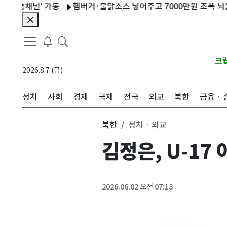
통채널' 가동
햄버거·불닭소스 넣어주고 7000만원 조폭 뇌물 받
크
2026.8.7 (금)
정치
사회
경제
국제
전국
외교
북한
금융ㆍ
북한
정치ㆍ외교
김정은, U-1
2026.06.02 오전 07:13