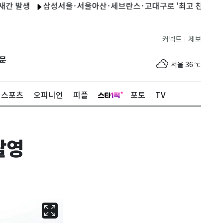
발생
삼성서울·서울아산·세브란스·고대구로 '최고 친환경병원'(
커넥트
제보
|
제주
33
℃
문
서울
36
℃
부산
34
℃
스포츠
오피니언
피플
포토
TV
대구
39
℃
인천
37
℃
촬영
광주
37
℃
대전
36
℃
울산
33
℃
강릉
30
℃
제주
33
℃