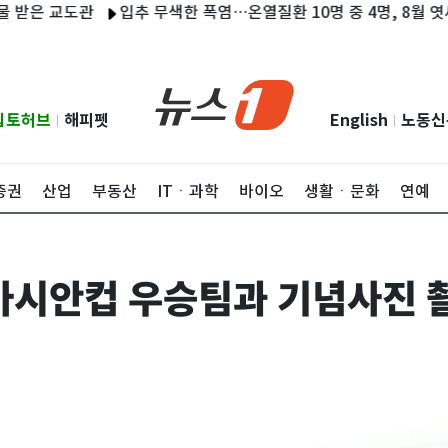
은 교도관
입추 무색한 폭염…온열질환 10명 중 4명, 8월 엿새간 
립토허브
해피펫
English
노동신
|
|
증권
산업
부동산
ITㆍ과학
바이오
생활ㆍ문화
연예
7 아시안컵 우승팀과 기념사진 