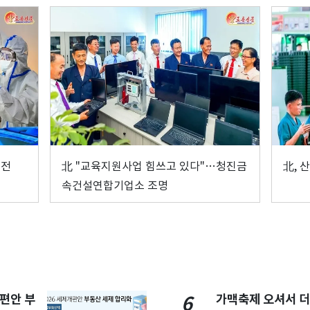
선전
北 "교육지원사업 힘쓰고 있다"…청진금
北, 
속건설연합기업소 조명
개편안 부
가맥축제 오셔서 더
6