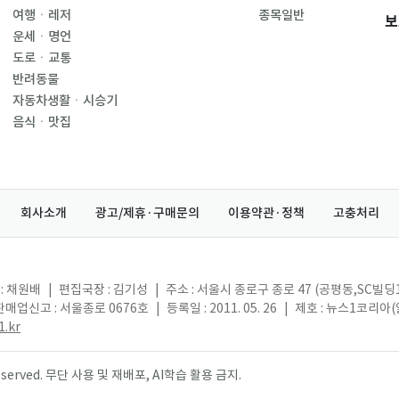
여행ㆍ레저
종목일반
보
운세ㆍ명언
도로ㆍ교통
반려동물
자동차생활ㆍ시승기
음식ㆍ맛집
회사소개
광고/제휴·구매문의
이용약관·정책
고충처리
: 채원배
|
편집국장 : 김기성
|
주소 : 서울시 종로구 종로 47 (공평동,SC빌딩
매업신고 : 서울종로 0676호
|
등록일 : 2011. 05. 26
|
제호 : 뉴스1코리아
.kr
s reserved. 무단 사용 및 재배포, AI학습 활용 금지.