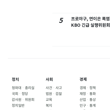
프로야구, 연이은 폭
5
KBO 긴급 실행위원회
정치
사회
경제
청와대ㆍ총리실
사건ㆍ사고
경제ㆍ정책
국회ㆍ정당
법원ㆍ검찰
재정ㆍ통화
감사원ㆍ위원회
교육
산업ㆍ통상
정치일반
복지
인구ㆍ통계