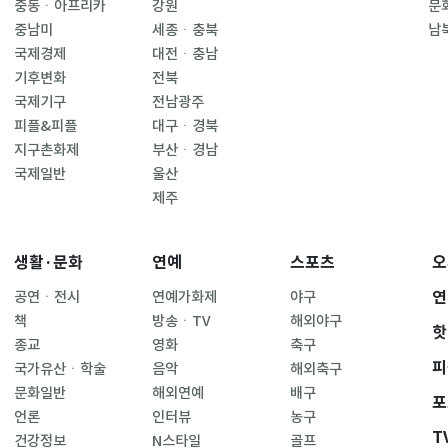
중동ㆍ아프리카
강원
문
중남미
세종ㆍ충북
남
국제경제
대전ㆍ충남
기후변화
전북
국제기구
전남광주
피플&피플
대구ㆍ경북
지구촌화제
부산ㆍ경남
국제일반
울산
제주
생활·문화
연예
스포츠
오
연
공연ㆍ전시
연예가화제
야구
책
방송ㆍTV
해외야구
핫
종교
영화
축구
피
국가유산ㆍ학술
음악
해외축구
문화일반
해외연예
배구
포
언론
인터뷰
농구
T
건강정보
N스타일
골프