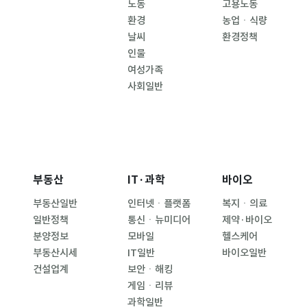
노동
고용노동
환경
농업ㆍ식량
날씨
환경정책
인물
여성가족
사회일반
부동산
IT·과학
바이오
부동산일반
인터넷ㆍ플랫폼
복지ㆍ의료
일반정책
통신ㆍ뉴미디어
제약·바이오
분양정보
모바일
헬스케어
부동산시세
IT일반
바이오일반
건설업계
보안ㆍ해킹
게임ㆍ리뷰
과학일반