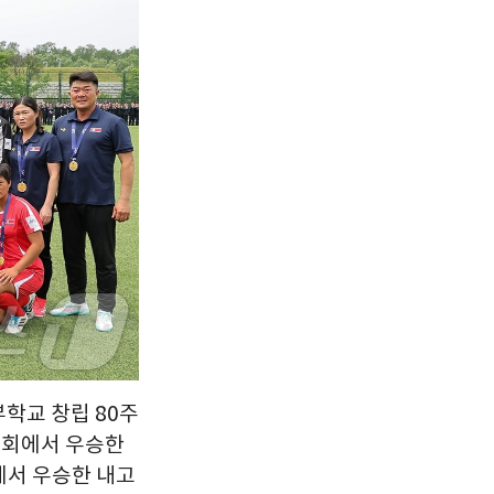
서울
36
℃
부산
34
℃
대구
39
℃
인천
37
℃
광주
37
℃
대전
36
℃
울산
33
℃
강릉
30
℃
제주
33
℃
부학교 창립 80주
대회에서 우승한
에서 우승한 내고