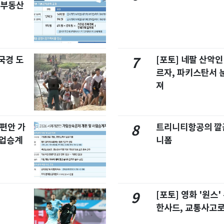
합부동산
국경 도
[포토] 네팔 산악인
7
르자, 파키스탄서 
져
개편안 가
트리니티항공의 깔끔
8
사업승계
니폼
[포토] 영화 '원스
9
한사드, 교통사고로