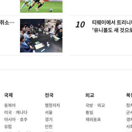
염취소…
티웨이에서 트리
10
'유니폼도 새 것으로
국제
전국
외교
북
동북아
행정자치
국방ㆍ외교
정
미국ㆍ캐나다
서울
통일
군
아시아ㆍ호주
경기
재외동포
경
유럽
인천
사