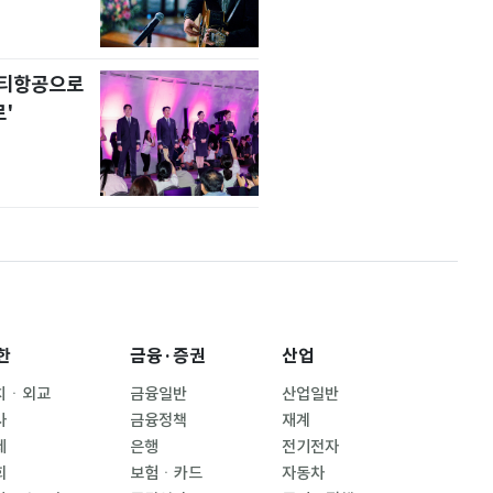
니티항공으로
'
한
금융·증권
산업
치ㆍ외교
금융일반
산업일반
사
금융정책
재계
제
은행
전기전자
회
보험ㆍ카드
자동차