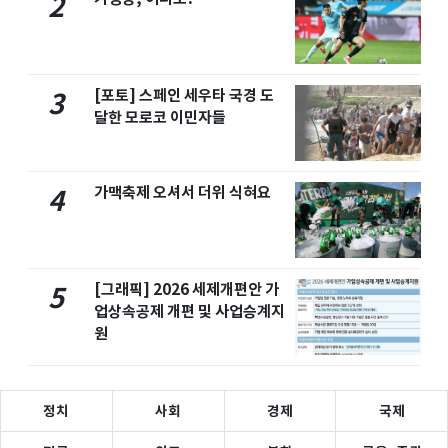
2
[포토] 스페인 세우타 국경 도
3
달한 모로코 이민자들
가맥축제 오셔서 더위 식혀요
4
[그래픽] 2026 세제개편안 가
5
업상속공제 개편 및 사업승계지
원
정치
사회
경제
국제