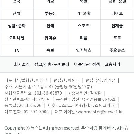
전국
외교
북한
금융·증권
산업
부동산
IT·과학
바이오
생활·문화
연예
스포츠
연재물
오피니언
핫이슈
피플
포토
TV
속보
인기뉴스
주요뉴스
회사소개
광고/제휴·구매문의
이용약관·정책
고충처리
대표이사/발행인 : 이영섭
|
편집인 : 채원배
|
편집국장 : 김기성
|
주소 : 서울시 종로구 종로 47 (공평동,SC빌딩17층)
|
사업자등록번호 : 101-86-62870
|
고충처리인 : 김성환
|
청소년보호책임자 : 안병길
|
통신판매업신고 : 서울종로 0676호
|
등록일 : 2011. 05. 26
|
제호 : 뉴스1코리아(읽기: 뉴스원코리아)
|
대표 전화 : 02-397-7000
|
대표 이메일 :
webmaster@news1.kr
Copyright ⓒ 뉴스1. All rights reserved. 무단 사용 및 재배포, AI학습