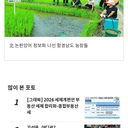
北 논판양어 정보화 나선 함경남도 농장들
많이 본 포토
[그래픽] 2026 세제개편안 부
1
동산 세제 합리화-종합부동산
세
기성용, 어디로?