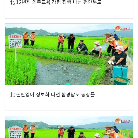
北 12년제 의무교육 강령 집행 나선 평안북도
北 논판양어 정보화 나선 함경남도 농장들