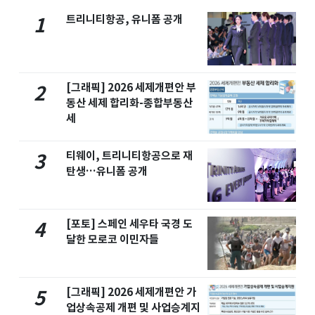
트리니티항공, 유니폼 공개
1
[그래픽] 2026 세제개편안 부
2
동산 세제 합리화-종합부동산
세
티웨이, 트리니티항공으로 재
3
탄생…유니폼 공개
[포토] 스페인 세우타 국경 도
4
달한 모로코 이민자들
[그래픽] 2026 세제개편안 가
5
업상속공제 개편 및 사업승계지