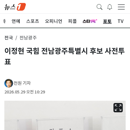
포토
문화
연예
스포츠
오피니언
피플
TV
전국
전남광주
이정현 국힘 전남광주특별시 후보 사전투
표
전원 기자
2026.05.29 오전 10:29