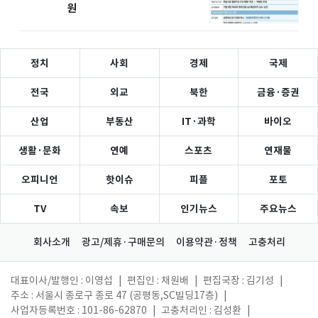
원
정치
사회
경제
국제
전국
외교
북한
금융·증권
산업
부동산
IT·과학
바이오
생활·문화
연예
스포츠
연재물
오피니언
핫이슈
피플
포토
TV
속보
인기뉴스
주요뉴스
회사소개
광고/제휴·구매문의
이용약관·정책
고충처리
대표이사/발행인 : 이영섭
|
편집인 : 채원배
|
편집국장 : 김기성
|
주소 : 서울시 종로구 종로 47 (공평동,SC빌딩17층)
|
사업자등록번호 : 101-86-62870
|
고충처리인 : 김성환
|