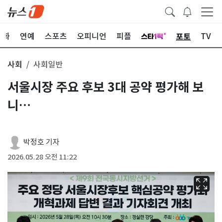
포토
문화
연예
스포츠
오피니언
피플
TV
사회
사회일반
서울시장 주요 후보 3대 공약 평가해 보
니…
박정호 기자
2026.05.28 오전 11:22