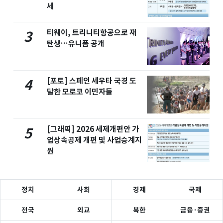
세
티웨이, 트리니티항공으로 재
3
탄생…유니폼 공개
[포토] 스페인 세우타 국경 도
4
달한 모로코 이민자들
[그래픽] 2026 세제개편안 가
5
업상속공제 개편 및 사업승계지
원
정치
사회
경제
국제
전국
외교
북한
금융·증권