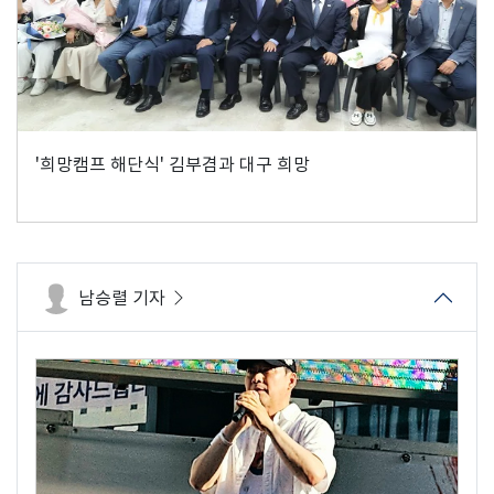
'희망캠프 해단식' 김부겸과 대구 희망
남승렬 기자