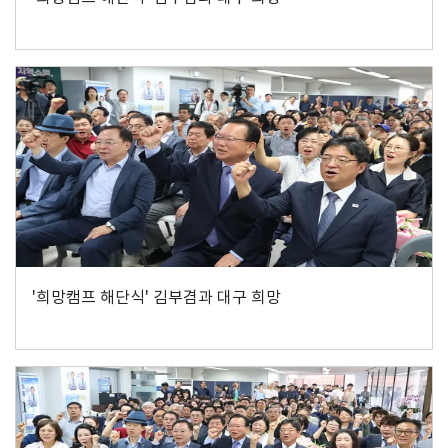
'희망캠프 해단식' 김부겸과 대구 희망