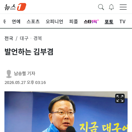
포토
문화
연예
스포츠
오피니언
피플
TV
전국
대구ㆍ경북
발언하는 김부겸
남승렬 기자
2026.05.27 오후 03:16