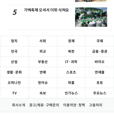
가맥축제 오셔서 더위 식혀요
5
정치
사회
경제
국제
전국
외교
북한
금융·증권
산업
부동산
IT·과학
바이오
생활·문화
연예
스포츠
연재물
오피니언
핫이슈
피플
포토
TV
속보
인기뉴스
주요뉴스
회사소개
광고/제휴·구매문의
이용약관·정책
고충처리