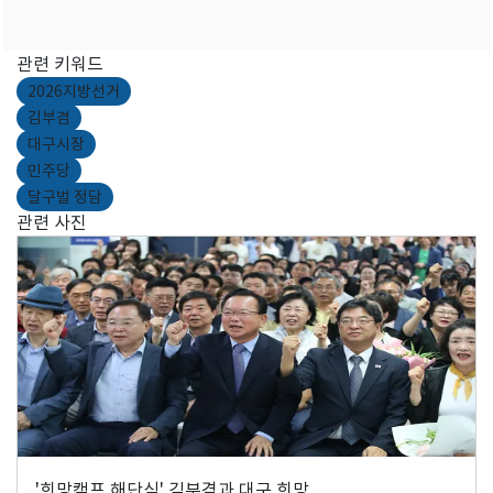
관련 키워드
2026지방선거
김부겸
대구시장
민주당
달구벌 정담
관련 사진
'희망캠프 해단식' 김부겸과 대구 희망