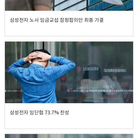
삼성전자 노사 임금교섭 잠정합의안 최종 가결
삼성전자 임단협 73.7% 찬성