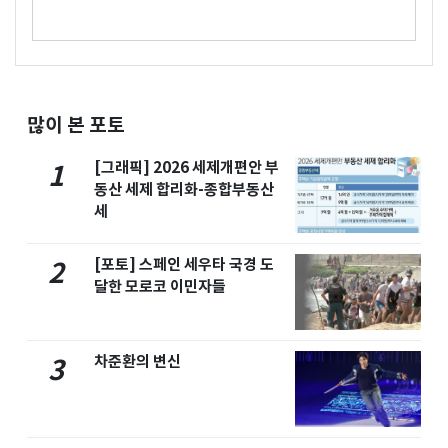
많이 본 포토
[그래픽] 2026 세제개편안 부
1
동산 세제 합리화-종합부동산
세
[포토] 스페인 세우타 국경 도
2
달한 모로코 이민자들
차준환의 변신
3