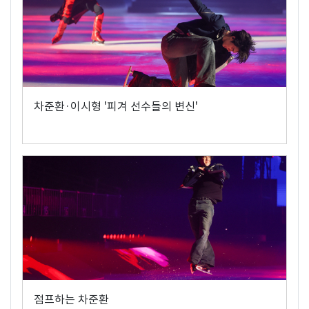
차준환·이시형 '피겨 선수들의 변신'
점프하는 차준환