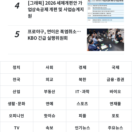
[그래픽] 2026 세제개편안 가
4
업상속공제 개편 및 사업승계지
원
프로야구, 연이은 폭염취소…
5
KBO 긴급 실행위원회
정치
사회
경제
국제
전국
외교
북한
금융·증권
산업
부동산
IT·과학
바이오
생활·문화
연예
스포츠
연재물
오피니언
핫이슈
피플
포토
TV
속보
인기뉴스
주요뉴스