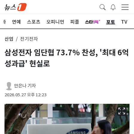
포토
문화
연예
스포츠
오피니언
피플
TV
산업
전기전자
삼성전자 임단협 73.7% 찬성, '최대 6억
성과급' 현실로
안은나 기자
2026.05.27 오후 12:23