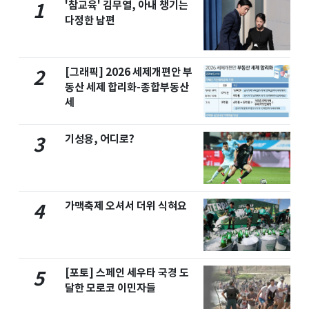
'참교육' 김무열, 아내 챙기는
1
다정한 남편
[그래픽] 2026 세제개편안 부
2
동산 세제 합리화-종합부동산
세
기성용, 어디로?
3
가맥축제 오셔서 더위 식혀요
4
[포토] 스페인 세우타 국경 도
5
달한 모로코 이민자들