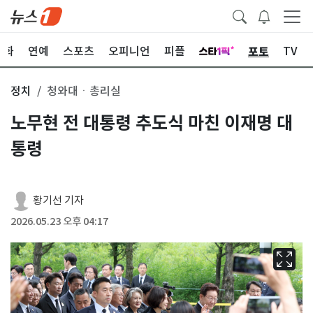
포토
문화
연예
스포츠
오피니언
피플
TV
정치
청와대ㆍ총리실
노무현 전 대통령 추도식 마친 이재명 대
통령
황기선 기자
2026.05.23 오후 04:17