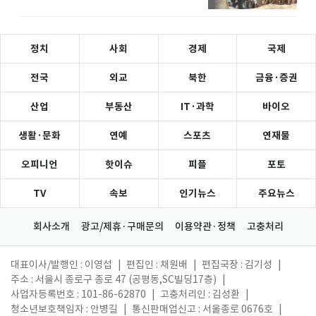
정치
사회
경제
국제
전국
외교
북한
금융·증권
산업
부동산
IT·과학
바이오
생활·문화
연예
스포츠
연재물
오피니언
핫이슈
피플
포토
TV
속보
인기뉴스
주요뉴스
회사소개
광고/제휴·구매문의
이용약관·정책
고충처리
대표이사/발행인 : 이영섭
|
편집인 : 채원배
|
편집국장 : 김기성
|
주소 : 서울시 종로구 종로 47 (공평동,SC빌딩17층)
|
사업자등록번호 : 101-86-62870
|
고충처리인 : 김성환
|
청소년보호책임자 : 안병길
|
통신판매업신고 : 서울종로 0676호
|