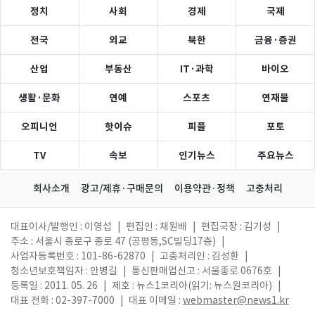
정치
사회
경제
국제
전국
외교
북한
금융·증권
산업
부동산
IT·과학
바이오
생활·문화
연예
스포츠
연재물
오피니언
핫이슈
피플
포토
TV
속보
인기뉴스
주요뉴스
회사소개
광고/제휴·구매문의
이용약관·정책
고충처리
대표이사/발행인 : 이영섭
|
편집인 : 채원배
|
편집국장 : 김기성
|
주소 : 서울시 종로구 종로 47 (공평동,SC빌딩17층)
|
사업자등록번호 : 101-86-62870
|
고충처리인 : 김성환
|
청소년보호책임자 : 안병길
|
통신판매업신고 : 서울종로 0676호
|
등록일 : 2011. 05. 26
|
제호 : 뉴스1코리아(읽기: 뉴스원코리아)
|
대표 전화 : 02-397-7000
|
대표 이메일 :
webmaster@news1.kr