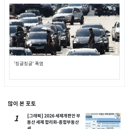
'징글징글' 폭염
많이 본 포토
[그래픽] 2026 세제개편안 부
1
동산 세제 합리화-종합부동산
세