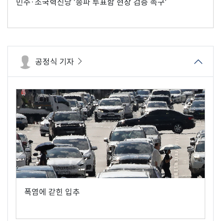
민주·조국혁신당 '송파 투표함 현장 검증 촉구'
공정식 기자
폭염에 갇힌 입추