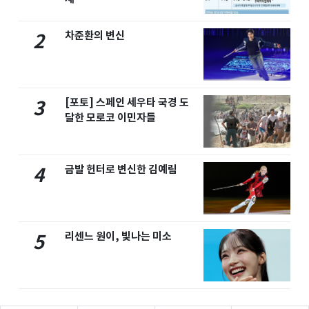
차준환의 변신
2
[포토] 스페인 세우타 국경 도
3
달한 모로코 이민자들
금발 헌터로 변신한 김예림
4
리센느 원이, 빛나는 미소
5