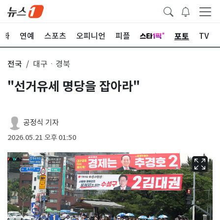
포토
문화
연예
스포츠
오피니언
피플
TV
전국
대구ㆍ경북
"선거유세 명당을 잡아라"
공정식 기자
2026.05.21 오후 01:50